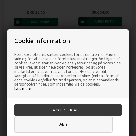
DKK 34,00
DKK 36,00
Cookie information
Helsekost-ekspres sætter cookies for at opnå en funktionel
side og for at huske dine foretrukne indstillinger. Ved hjælp af
cookies laver vi statistikker og analyserer besøg på vores side
så vi sikrer, at siden hele tiden forbedres, og at vores
markedsføring bliver relevant for dig. Hvis du giver dit
samtykke, så tillader du, at vi sætter cookies (enten i form af
egne cookies og/eller fra tredjeparter), og at vi behandler de
personoplysninger, som indsamles via de cookies.
Læs mere
Teatræolie æterisk - 10 ml -
Unique
DKK 39,00
Afvis