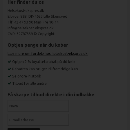
Her finder du os
Helsekost-ekspres.dk
Ejbyvej 82B, DK-4623 Lille Skensved
Tlf: 42 47 93 90 Man-Fre 10-14
info@helsekost-ekspres.dk
CVR: 32787339 © Copyright
Optjen penge når du køber
Læs mere om fordele hos helsekost-ekspres.dk
Optjen 2 % loyalitetsrabat på dit køb
Rabatten kan bruges til fremtidige køb
Se ordre-historik
Tilbud før alle andre
Få skarpe tilbud direkte i din indbakke