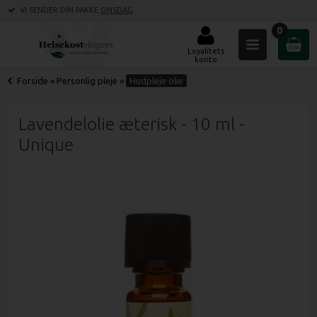
VI SENDER DIN PAKKE
ONSDAG
0
Loyalitets
konto
Forside
»
Personlig pleje
»
Hudpleje olie
Lavendelolie æterisk - 10 ml -
Unique