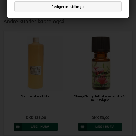
Rediger indstillinger
Andre kunder købte også
Mandelolie - 1 liter
Ylang-Ylang duftolie æterisk - 10
ml - Unique
DKK 133,00
DKK 53,00