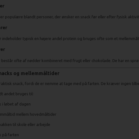
er
er populære blandt personer, der ønsker en snack før eller efter fysisk aktiv
rer
 indeholder typisk en højere andel protein og bruges ofte som et mellemmålt
er
består ofte af nødder kombineret med frugt eller chokolade. De har en sprø
 snacks og mellemmåltider
raktisk snack, fordi de er nemme at tage med på farten. De kræver ingen tilb
t andet bruges til:
 i løbet af dagen
emmåltid mellem hovedmåltider
kken til skole eller arbejde
 på farten