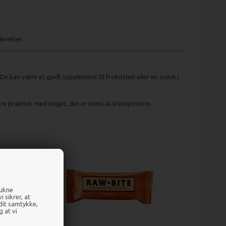
evelser.
e kan være et godt supplement til frokosten eller en snack i
ære praktisk med noget, der er nemt at transportere.
rukne
 sikrer, at
 dit samtykke,
g at vi