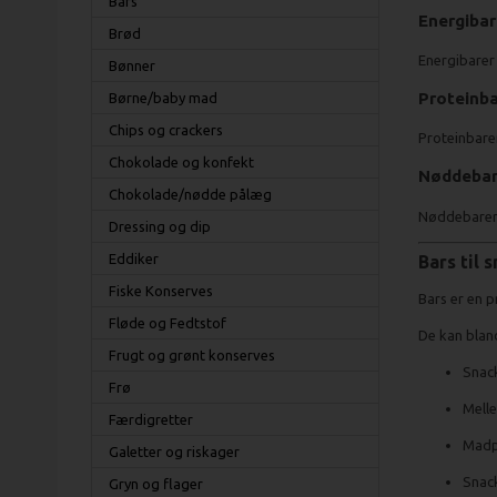
Bars
Energibar
Brød
Energibarer 
Bønner
Proteinba
Børne/baby mad
Chips og crackers
Proteinbarer
Chokolade og konfekt
Nøddebar
Chokolade/nødde pålæg
Nøddebarer 
Dressing og dip
Eddiker
Bars til
Fiske Konserves
Bars er en p
Fløde og Fedtstof
De kan bland
Frugt og grønt konserves
Snack
Frø
Mell
Færdigretter
Madpa
Galetter og riskager
Snack
Gryn og flager