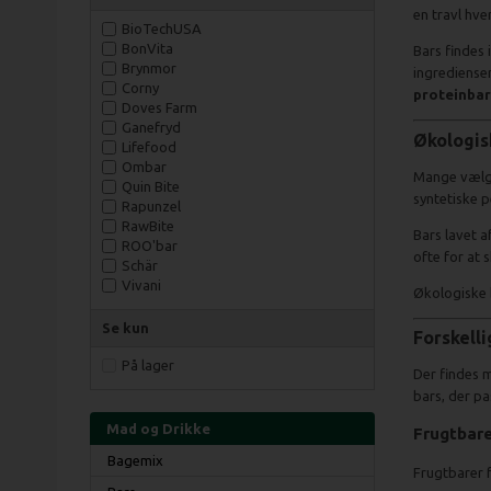
en travl hve
BioTechUSA
BonVita
Bars findes 
Brynmor
ingredienser
Corny
proteinbar
Doves Farm
Ganefryd
Økologis
Lifefood
Ombar
Mange vælg
Quin Bite
syntetiske 
Rapunzel
RawBite
Bars lavet a
ROO'bar
ofte for at
Schär
Vivani
Økologiske 
Se kun
Forskelli
På lager
Der findes 
bars, der pa
Mad og Drikke
Frugtbar
Bagemix
Frugtbarer f