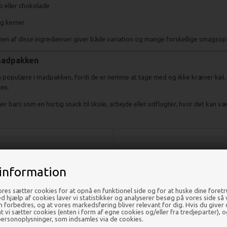
 eller chokolade
g kerner
en af disse ingredienser giver både variation og mange forskellige smagsopl
 madpakken
å populære i madpakken, fordi de er nemme at tage med og ikke kræver køl. D
gen.
 bars som en hurtig snack til skole, arbejde eller udflugter, hvor det kan v
information
res sætter cookies for at opnå en funktionel side og for at huske dine foret
Ved hjælp af cookies laver vi statistikker og analyserer besøg på vores side så vi
en forbedres, og at vores markedsføring bliver relevant for dig. Hvis du giver
 at vi sætter cookies (enten i form af egne cookies og/eller fra tredjeparter), o
ersonoplysninger, som indsamles via de cookies.