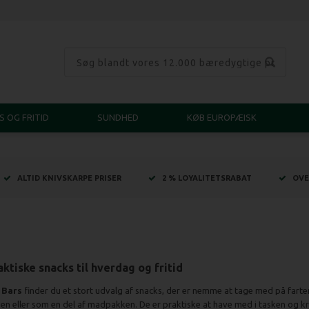
S OG FRITID
SUNDHED
KØB EUROPÆISK
ALTID KNIVSKARPE PRISER
2 % LOYALITETSRABAT
OVE
aktiske snacks til hverdag og fritid
n
Bars
finder du et stort udvalg af snacks, der er nemme at tage med på farte
en eller som en del af madpakken. De er praktiske at have med i tasken og kræ