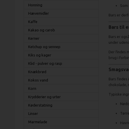
Honning
Som e
Hævemidler
Bars er der
Kaffe
Bars til e
Kakao og carob
Bars er også
Kerner
under udendø
Ketchup og sennep
Der findes m
Kiks og kager
brug i forbi
Klid - pulver og rasp
Smagsvar
Knækbrød
Bars findes 
Kokos vand
chokolade, 
Korn
Typiske ingr
Krydderier og urter
Nødd
Køderstatning
Tørre
Linser
Marmelade
Havr