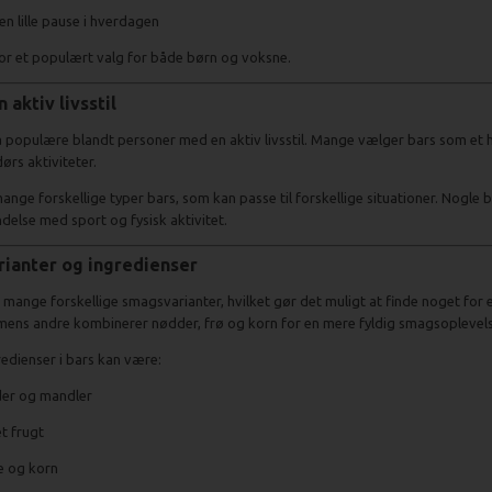
n lille pause i hverdagen
for et populært valg for både børn og voksne.
n aktiv livsstil
 populære blandt personer med en aktiv livsstil. Mange vælger bars som et hu
rs aktiviteter.
ange forskellige typer bars, som kan passe til forskellige situationer. Nogle b
ndelse med sport og fysisk aktivitet.
ianter og ingredienser
i mange forskellige smagsvarianter, hvilket gør det muligt at finde noget for
mens andre kombinerer nødder, frø og korn for en mere fyldig smagsoplevels
edienser i bars kan være:
er og mandler
t frugt
e og korn