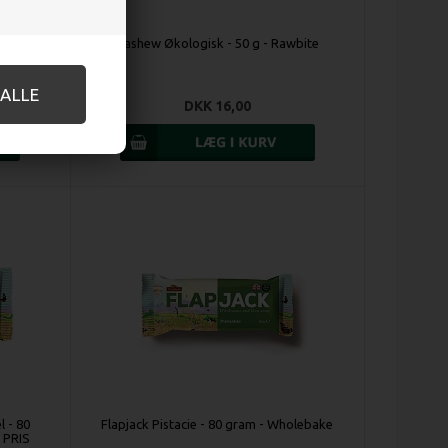
wbite
Cashew Økologisk - 50 g - Rawbite
DKK 16,00
 - 80
Flapjack Pistacie - 80 gram - Wholebake
 PRIS