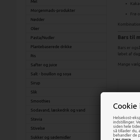
Mel
Kakao
Morgenmads-produkter
Frø o
Nødder
Kombination
Olier
Bars til
Pasta/Nudler
Plantebaserede drikke
Bars er ogs
løbet af da
Ris
Mange vælger
Safter og juice
Salt - bouillon og soya
Sirup
Slik
Smoothies
Cookie 
Sodavand, læskedrik og vand
Helsekost-eksp
Stevia
indstillinger. 
siden hele tid
Stivelse
så tillader du,
behandler de p
Sukker og sødemidler
Læs mere