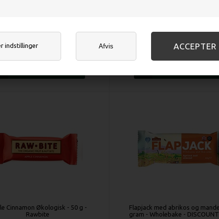
bite Cacao Økologisk - 50 gr -
Coconut Økologisk - 50 g - Ra
RawBite - DISCOUNT PRIS
 indstillinger
Afvis
DKK 18,00
DKK 16,00
e Cinnamon Økologisk - 50 g -
Flapjack med abrikos og mandel
Rawbite
gram - Wholebake - DISCOUNT