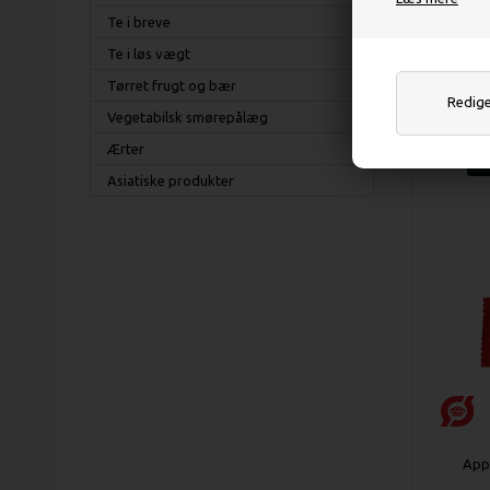
Te i breve
Raw
Te i løs vægt
Tørret frugt og bær
Rediger
Vegetabilsk smørepålæg
Ærter
Asiatiske produkter
Appl