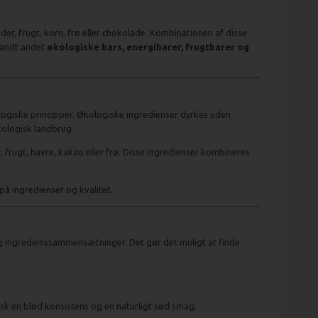
der, frugt, korn, frø eller chokolade. Kombinationen af disse
blandt andet
økologiske bars, energibarer, frugtbarer og
kologiske principper. Økologiske ingredienser dyrkes uden
kologisk landbrug.
 frugt, havre, kakao eller frø. Disse ingredienser kombineres
å ingredienser og kvalitet.
og ingredienssammensætninger. Det gør det muligt at finde
pisk en blød konsistens og en naturligt sød smag.