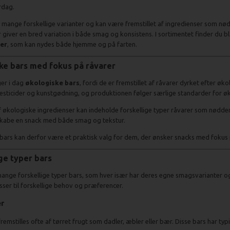
rdag.
i mange forskellige varianter og kan være fremstillet af ingredienser som nød
 giver en bred variation i både smag og konsistens. I sortimentet finder du 
er
, som kan nydes både hjemme og på farten.
ke bars med fokus på råvarer
er i dag
økologiske bars
, fordi de er fremstillet af råvarer dyrket efter ø
pesticider og kunstgødning, og produktionen følger særlige standarder for ø
f økologiske ingredienser kan indeholde forskellige typer råvarer som nødder,
 skabe en snack med både smag og tekstur.
bars kan derfor være et praktisk valg for dem, der ønsker snacks med fokus p
ge typer bars
mange forskellige typer bars, som hver især har deres egne smagsvarianter 
sser til forskellige behov og præferencer.
er
remstilles ofte af tørret frugt som dadler, æbler eller bær. Disse bars har ty