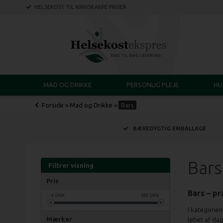
HELSEKOST TIL KNIVSKARPE PRISER
MAD OG DRIKKE
PERSONLIG PLEJE
HU
Forside
»
Mad og Drikke
»
Bars
BÆREDYGTIG EMBALLAGE
Bars
Filtrer visning
Pris
Bars – pr
8
DKK
388
DKK
I kategorie
Mærker
løbet af dag