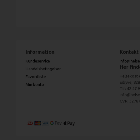
Information
Kontakt
Kundeservice
info@helse
Her find
Handelsbetingelser
Helsekost-
Favoritliste
Ejbyvej 82B
Min konto
Tlf: 42 47 
info@helse
CVR: 32787