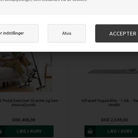
DKK 82,00
DKK 471,00
 indstillinger
Afvis
 Pedal Exerciser til arme og ben -
Infrarød Yogamåtte - 1 stk. - R
InnovaGoods
Health
DKK 408,00
DKK 2.569,00