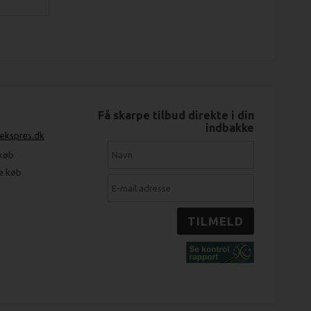
Få skarpe tilbud direkte i din
indbakke
-ekspres.dk
 køb
ge køb