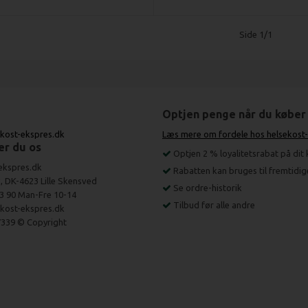
Side 1/1
Optjen penge når du køber
kost-ekspres.dk
Læs mere om fordele hos helsekost
er du os
Optjen 2 % loyalitetsrabat på dit
ekspres.dk
Rabatten kan bruges til fremtidi
, DK-4623 Lille Skensved
Se ordre-historik
93 90 Man-Fre 10-14
Tilbud før alle andre
kost-ekspres.dk
339 © Copyright