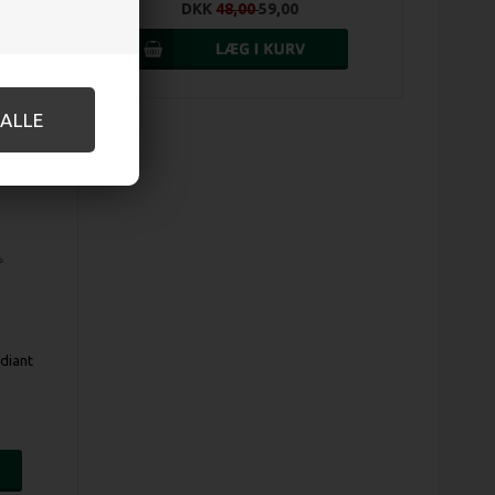
DKK
48,00
59,00
adiant