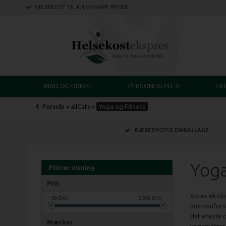
HELSEKOST TIL KNIVSKARPE PRISER
MAD OG DRIKKE
PERSONLIG PLEJE
HU
Forside
»
allCats
»
Yoga og Fitness
BÆREDYGTIG EMBALLAGE
Yoga
Filtrer visning
Pris
Vores økolo
59
DKK
2,569
DKK
hormonforst
det eneste 
Mærker