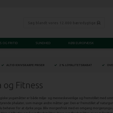
S OG FRITID
SUNDHED
KØB EUROPÆISK
ALTID KNIVSKARPE PRISER
2 % LOYALITETSRABAT
OVE
 og Fitness
giske yogamåtter er både miljø- og menneskevenlige og fremstillet med omt
yrende phalater, som mange andre måtter gør. Den er fremstillet af naturgumm
du behøver for at dyrke yoga. Bliv morgenfrisk med en omgang morgenyoga p