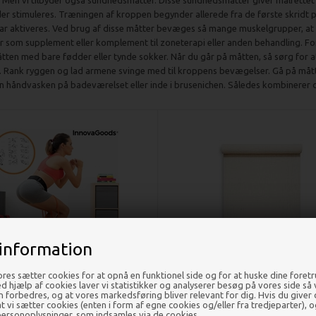
 Men vi tilbyder også sundhedsmåtter. Disse sundhedsmåtter giver målrettet
r stimuleres. Træningen af kroppen begynder allerede fra de første skridt p
r aktiveres. Ved brug af disse måtter bevæges så mange muskelgrupper, at du 
r som supplement eller komplement til zoneterapi eller anden behandling. Fo
en med bare fødder eller tynde sokker. Når du går på måtten, så sørg for at 
 Rank ryggen og lad armene svinge med til kroppens bevægelser. Gå på måtte
n håndvasken på badeværelset eller inde i brusenichen. Således kombinerer 
information
res sætter cookies for at opnå en funktionel side og for at huske dine foret
 med modstandsdygtige bånd til
Yoga måtte CompleteGrip Natura
Ved hjælp af cookies laver vi statistikker og analyserer besøg på vores side så vi
r og træningsguide Bootrainer -
1 styk - Complete Unity Yo
en forbedres, og at vores markedsføring bliver relevant for dig. Hvis du giver
InnovaGoods
 at vi sætter cookies (enten i form af egne cookies og/eller fra tredjeparter), o
ersonoplysninger, som indsamles via de cookies.