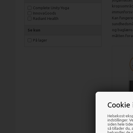
yogamåtter.
kropsområde
Complete Unity Yoga
immunforsva
InnovaGoods
Kan fungere
Radiant Health
sundhedsmått
og baglæns.
Se kun
måtten fora
På lager
Cookie 
Helsekost-eksp
Bælte
indstillinger. 
balle
siden hele tid
så tillader du,
behandler de p