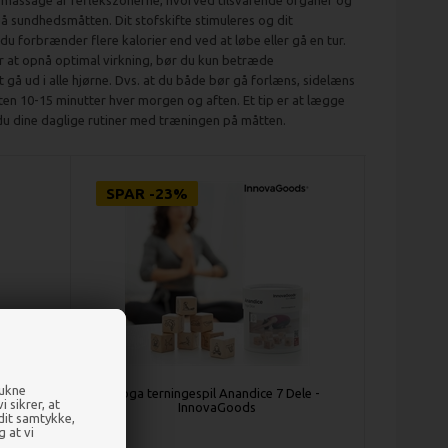
 massage af reflekszonerne, hvorved tilsvarende organer og
å sundhedsmåtten. Dit stofskifte stimuleres og dit
forbrænder flere kalorier end ved at løbe eller gå en tur.
r at opnå optimal virkning, bør du kun betræde
gå ud i alle hjørne. Dvs. at du både bør gå forlæns, sidelæns
n 10-15 minutter hver morgen og aften. Et tip er at lægge
du dine daglige rutiner med træningen på måtten.
SPAR -23%
rukne
l 2mm -
Yoga terningespil Anandice 7 Dele -
 sikrer, at
ga
InnovaGoods
 dit samtykke,
g at vi