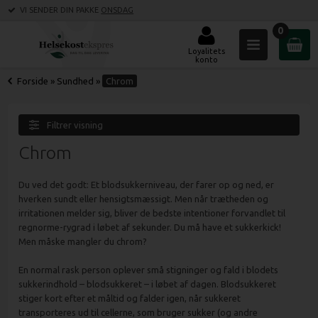
VI SENDER DIN PAKKE
ONSDAG
0
Loyalitets
konto
Forside
»
Sundhed
»
Chrom
Filtrer visning
Chrom
Du ved det godt: Et blodsukkerniveau, der farer op og ned, er
hverken sundt eller hensigtsmæssigt. Men når trætheden og
irritationen melder sig, bliver de bedste intentioner forvandlet til
regnorme-rygrad i løbet af sekunder. Du må have et sukkerkick!
Men måske mangler du chrom?
En normal rask person oplever små stigninger og fald i blodets
sukkerindhold – blodsukkeret – i løbet af dagen. Blodsukkeret
stiger kort efter et måltid og falder igen, når sukkeret
transporteres ud til cellerne, som bruger sukker (og andre