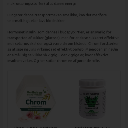
makronæringsstoffer) til at danne energi.
Fungerer denne transportmekanisme ikke, kan det medføre
unormalt højt eller lavt blodsukker.
Hormonet insulin, som dannes i bugspytkirtlen, er ansvarlig for
transporten af sukker (glucose), men for at sluse sukkeret effektivt
ind i cellerne, skal der også være chrom tilstede. Chrom forstærker
så at sige insulins virkning i et effektivt parløb. Mængden af insulin
er altså i sig selv ikke så vigtig – det vigtige er, hvor effektivt
insulinen virker. Og her spiller chrom en afgørende rolle.
Chrom - 250 tab - Berthelsen
Maxi Chrom 100 ug - 60