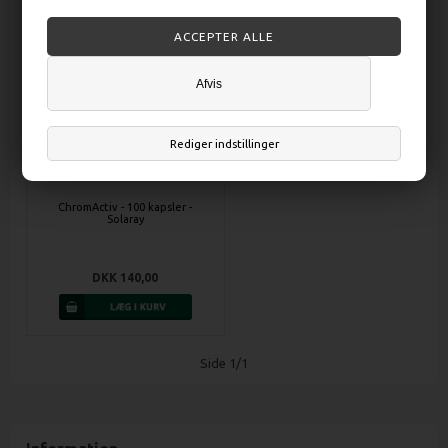
Afvis
Rediger indstillinger
ChromActiv - 100 kapsler -
Solaray
DKK 140,00
Side 1/1