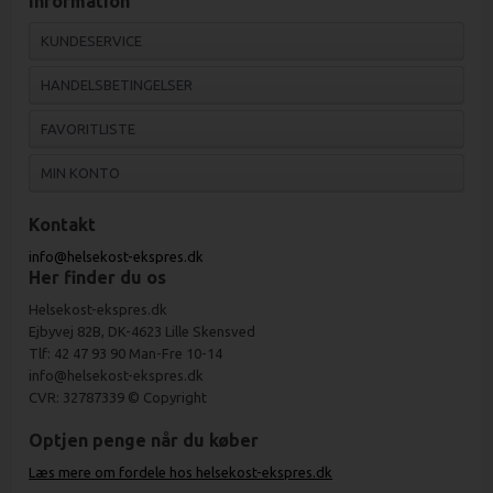
Information
KUNDESERVICE
HANDELSBETINGELSER
FAVORITLISTE
MIN KONTO
Kontakt
info@helsekost-ekspres.dk
Her finder du os
Helsekost-ekspres.dk
Ejbyvej 82B, DK-4623 Lille Skensved
Tlf: 42 47 93 90 Man-Fre 10-14
info@helsekost-ekspres.dk
CVR: 32787339 © Copyright
Optjen penge når du køber
Læs mere om fordele hos helsekost-ekspres.dk