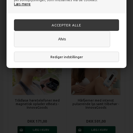
Spejl med 4-i-1 LED
Lito Hyben Vegetabilsk kapsel
Læs mere
Forstørrelsesglas -
500mg - 250 kapsler -
InnovaGoods
DISCOUNT PRIS
DKK 132,00
DKK 183,00
Afvis
Rediger indstillinger
Trådløse høretelefoner med
Hårfjerner med intenst
magnetisk oplader eBeats -
pulserende lys samt tilbehør -
InnovaGoods
InnovaGoods
DKK 171,00
DKK 501,00