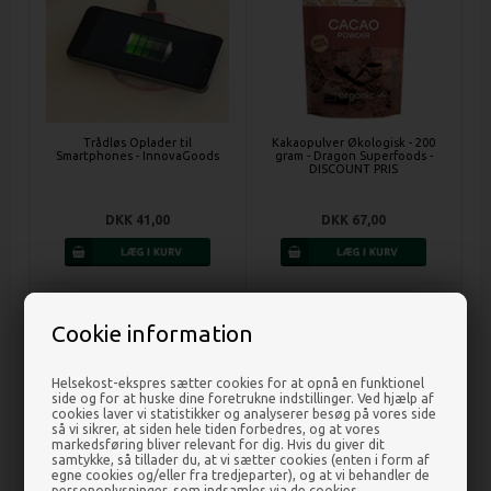
Trådløs Oplader til
Kakaopulver Økologisk - 200
Smartphones - InnovaGoods
gram - Dragon Superfoods -
DISCOUNT PRIS
DKK 41,00
DKK 67,00
Cookie information
Helsekost-ekspres sætter cookies for at opnå en funktionel
side og for at huske dine foretrukne indstillinger. Ved hjælp af
cookies laver vi statistikker og analyserer besøg på vores side
så vi sikrer, at siden hele tiden forbedres, og at vores
markedsføring bliver relevant for dig. Hvis du giver dit
samtykke, så tillader du, at vi sætter cookies (enten i form af
egne cookies og/eller fra tredjeparter), og at vi behandler de
personoplysninger, som indsamles via de cookies.