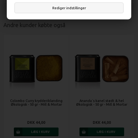
Rediger indstillinger
Andre kunder købte også
Colombo Curry krydderiblanding
Ananda´s kanel stødt & hel
Økologisk - 50 gr - Mill & Mortar
Økologisk - 50 gr - Mill & Mortar
DKK 44,00
DKK 44,00