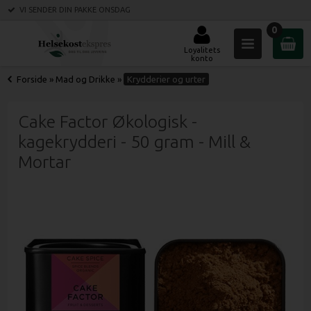
VI SENDER DIN PAKKE
ONSDAG
0
Loyalitets
konto
Forside
»
Mad og Drikke
»
Krydderier og urter
Cake Factor Økologisk -
kagekrydderi - 50 gram - Mill &
Mortar