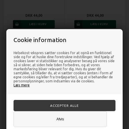
DKK 44,00
DKK 44,00
Cookie information
Helsekost-ekspres sætter cookies for at opnå en funktionel
side og for at huske dine foretrukne indstillinger. Ved hjælp af
cookies laver vi statistikker og analyserer besøg på vores side
så vi sikrer, at siden hele tiden forbedres, og at vores
markedsføring bliver relevant for dig. Hvis du giver dit
samtykke, så tillader du, at vi sætter cookies (enten i form af
egne cookies og/eller fra tredjeparter), og at vi behandler de
personoplysninger, som indsamles via de cookies.
Læs mere
Citrontimian skåret Økologisk - 18
Dunet dueurt - 100 gr - Natur
gr - Mill & Mortar
Drogeriet
DKK 40,00
DKK 85,00
Afvis