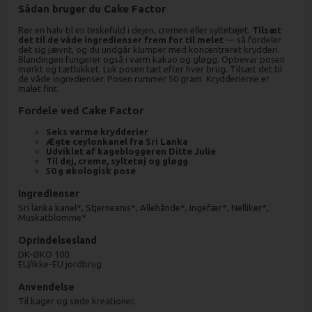
Sådan bruger du Cake Factor
Rør en halv til en teskefuld i dejen, cremen eller syltetøjet.
Tilsæt
det til de våde ingredienser frem for til melet
— så fordeler
det sig jævnt, og du undgår klumper med koncentreret krydderi.
Blandingen fungerer også i varm kakao og gløgg. Opbevar posen
mørkt og tætlukket. Luk posen tæt efter hver brug. Tilsæt det til
de våde ingredienser. Posen rummer 50 gram. Krydderierne er
malet fint.
Fordele ved Cake Factor
Seks varme krydderier
Ægte ceylonkanel fra Sri Lanka
Udviklet af kagebloggeren Ditte Julie
Til dej, creme, syltetøj og gløgg
50 g økologisk pose
Ingredienser
Sri lanka kanel*, Stjerneanis*, Allehånde*, Ingefær*, Nelliker*,
Muskatblomme*
Oprindelsesland
DK-ØKO 100
EU/Ikke-EU jordbrug
Anvendelse
Til kager og søde kreationer.