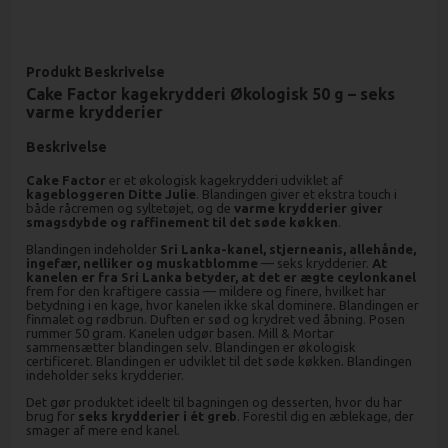
Produkt Beskrivelse
Cake Factor kagekrydderi Økologisk 50 g – seks
varme krydderier
Beskrivelse
Cake Factor
er et økologisk kagekrydderi udviklet af
kagebloggeren Ditte Julie
. Blandingen giver et ekstra touch i
både råcremen og syltetøjet, og de
varme krydderier giver
smagsdybde og raffinement til det søde køkken
.
Blandingen indeholder
Sri Lanka-kanel, stjerneanis, allehånde,
ingefær, nelliker og muskatblomme
— seks krydderier.
At
kanelen er fra Sri Lanka betyder, at det er ægte ceylonkanel
frem for den kraftigere cassia — mildere og finere, hvilket har
betydning i en kage, hvor kanelen ikke skal dominere. Blandingen er
finmalet og rødbrun. Duften er sød og krydret ved åbning. Posen
rummer 50 gram. Kanelen udgør basen. Mill & Mortar
sammensætter blandingen selv. Blandingen er økologisk
certificeret. Blandingen er udviklet til det søde køkken. Blandingen
indeholder seks krydderier.
Det gør produktet ideelt til bagningen og desserten, hvor du har
brug for
seks krydderier i ét greb
. Forestil dig en æblekage, der
smager af mere end kanel.