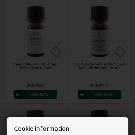
Cajeputolie æterisk - 10 ml -
Cedertræsolie æterisk Økologisk -
Fischer Pure Nature
10 ml - Fischer Pure Nature
DKK 44,00
DKK 37,00
Cookie information