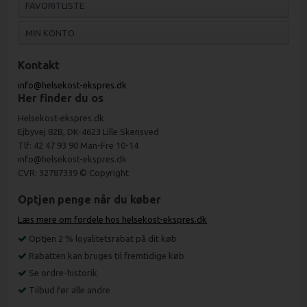
FAVORITLISTE
MIN KONTO
Kontakt
info@helsekost-ekspres.dk
Her finder du os
Helsekost-ekspres.dk
Ejbyvej 82B, DK-4623 Lille Skensved
Tlf: 42 47 93 90 Man-Fre 10-14
info@helsekost-ekspres.dk
CVR: 32787339 © Copyright
Optjen penge når du køber
Læs mere om fordele hos helsekost-ekspres.dk
Optjen 2 % loyalitetsrabat på dit køb
Rabatten kan bruges til fremtidige køb
Se ordre-historik
Tilbud før alle andre