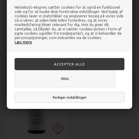
Helsekost-ekspres sætter cookies for at opnå en funktionel
side og for at huske dine foretrukne indstillinger. Ved hjælp af
cookies laver vi statistikker og analyserer besøg på vores side
så vi sikrer, at siden hele tiden forbedres, og at vores
markedsføring bliver relevant for dig. Hvis du giver dit
samtykke, så tillader du, at vi sætter cookies (enten i form af
egne cookies og/eller fra tredjeparter), og at vi behandler de
Citron Tea Treeolie æterisk - 5 ml
Citronmynteolie æterisk - 10 ml -
personoplysninger, som indsamles via de cookies.
- Fischer Pure Nature
Fischer Pure Nature
Læs mere
DKK 45,00
DKK 44,00
Afvis
Rediger indstillinger