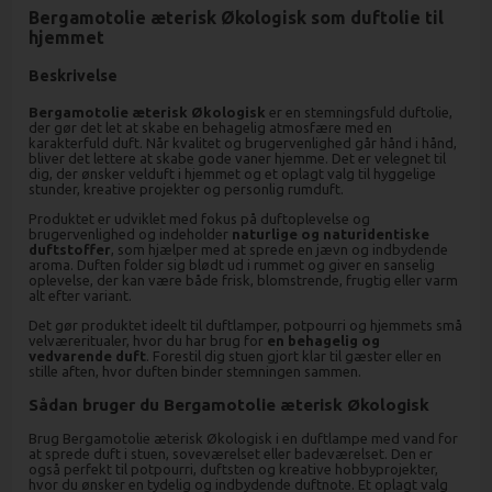
Bergamotolie æterisk Økologisk som duftolie til
hjemmet
Beskrivelse
Bergamotolie æterisk Økologisk
er en stemningsfuld duftolie,
der gør det let at skabe en behagelig atmosfære med en
karakterfuld duft. Når kvalitet og brugervenlighed går hånd i hånd,
bliver det lettere at skabe gode vaner hjemme. Det er velegnet til
dig, der ønsker velduft i hjemmet og et oplagt valg til hyggelige
stunder, kreative projekter og personlig rumduft.
Produktet er udviklet med fokus på duftoplevelse og
brugervenlighed og indeholder
naturlige og naturidentiske
duftstoffer
, som hjælper med at sprede en jævn og indbydende
aroma. Duften folder sig blødt ud i rummet og giver en sanselig
oplevelse, der kan være både frisk, blomstrende, frugtig eller varm
alt efter variant.
Det gør produktet ideelt til duftlamper, potpourri og hjemmets små
velværeritualer, hvor du har brug for
en behagelig og
vedvarende duft
. Forestil dig stuen gjort klar til gæster eller en
stille aften, hvor duften binder stemningen sammen.
Sådan bruger du Bergamotolie æterisk Økologisk
Brug Bergamotolie æterisk Økologisk i en duftlampe med vand for
at sprede duft i stuen, soveværelset eller badeværelset. Den er
også perfekt til potpourri, duftsten og kreative hobbyprojekter,
hvor du ønsker en tydelig og indbydende duftnote. Et oplagt valg