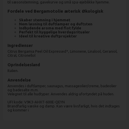
til sæsonstemning, gavekurve og små spa-øjeblikke hjemme.
Fordele ved Bergamotolie æterisk Økologisk
Skaber stemning i hjemmet
Nem løsning til duftlamper og duftsten
Indbydende aroma med flot fylde
Perfekt til hyggelige hverdagsritualer
Ideel til kreative duftprojekter
Ingredienser
Citrus Bergamia Peel Oil Expressed*, Limonene, Linalool, Geraniol,
Citral, Citronellol
Oprindelsesland
Italien.
Anvendelse
Anvendes i duftlamper, saunagus, massageolier/creme, badeolier
og badesalte m.m.
Velegnet til alle hudtyper. Anvendes aldrig ufortyndet på huden.
UFI kode: V9K3-AHXT-600E-QEYN
Brandfarlig væske og damp. Kan være livsfarligt, hvis det indtages
og kommer i