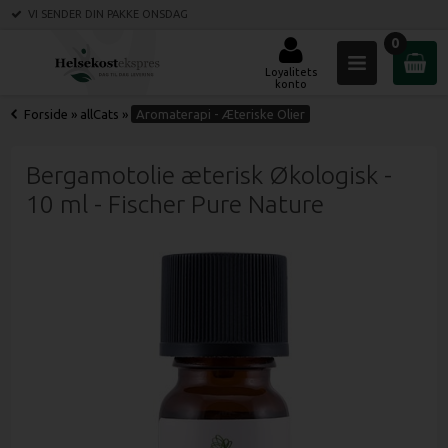
VI SENDER DIN PAKKE
ONSDAG
0
Loyalitets
konto
Forside
»
allCats
»
Aromaterapi - Æteriske Olier
Bergamotolie æterisk Økologisk -
10 ml - Fischer Pure Nature