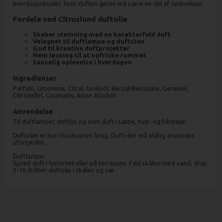
hverdagsritualer, hvor duften gerne må være en del af oplevelsen.
Fordele ved Citruslund duftolie
Skaber stemning med en karakterfuld duft
Velegnet til duftlampe og duftsten
God til kreative duftprojekter
Nem løsning til at opfriske rummet
Sanselig oplevelse i hverdagen
Ingredienser
Parfum, Limonene, Citral, Linalool, Benzyl Benzoate, Geraniol,
Citronellol, Coumarin, Anise Alcohol
Anvendelse
Til duftlamper, duftlys og som duft i sæbe, hud- og hårpleje.
Duftolier er kun til udvortes brug. Duftolier må aldrig anvendes
ufortyndet.
Duftlampe:
Spred duft i hjemmet eller på terrassen. Fyld skålen med vand, dryp
5-10 dråber duftolie i skålen og sæ