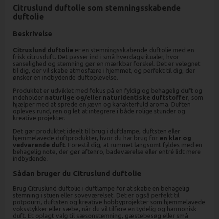
Citruslund duftolie som stemningsskabende
duftolie
Beskrivelse
Citruslund duftolie
er en stemningsskabende duftolie med en
frisk citrusduft. Det passer ind i små hverdagsritualer, hvor
sanselighed og stemning gør en mærkbar forskel. Det er velegnet
til dig, der vil skabe atmosfære i hjemmet, og perfekt til dig, der
ønsker en indbydende duftoplevelse.
Produktet er udviklet med fokus på en fyldig og behagelig duft og
indeholder
naturlige og/eller naturidentiske duftstoffer
, som
hjælper med at sprede en jævn og karakterfuld aroma. Duften
opleves rund, ren og let at integrere i både rolige stunder og
kreative projekter.
Det gør produktet ideelt til brug i duftlampe, duftsten eller
hjemmelavede duftprodukter, hvor du har brug for
en klar og
vedvarende duft
. Forestil dig, at rummet langsomt fyldes med en
behagelig note, der gør aftenro, badeværelse eller entré lidt mere
indbydende.
Sådan bruger du Citruslund duftolie
Brug Citruslund duftolie i duftlampe for at skabe en behagelig
stemning i stuen eller soveværelset. Det er også perfekt til
potpourri, duftsten og kreative hobbyprojekter som hjemmelavede
voksstykker eller sæbe, når du vil tilføre en tydelig og harmonisk
duft. Et oplagt valg til sæsonstemning, gæstebesøg eller små