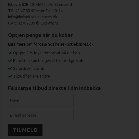
Ejbyvej 82B, DK-4623 Lille Skensved
Tlf: 42 47 93 90 Man-Fre 10-14
info@helsekost-ekspres.dk
CVR: 32787339 © Copyright
Optjen penge når du køber
Læs mere om fordele hos helsekost-ekspres.dk
Optjen 2 % loyalitetsrabat på dit køb
Rabatten kan bruges til fremtidige køb
Se ordre-historik
Tilbud før alle andre
Få skarpe tilbud direkte i din indbakke