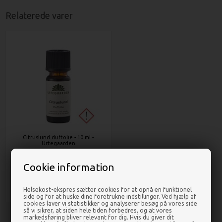
Relaterede varer
Citruslund duftolie - 10 ml -
Urtegaarden
Cookie information
DKK 48,00
Helsekost-ekspres sætter cookies for at opnå en funktionel
side og for at huske dine foretrukne indstillinger. Ved hjælp af
cookies laver vi statistikker og analyserer besøg på vores side
så vi sikrer, at siden hele tiden forbedres, og at vores
markedsføring bliver relevant for dig. Hvis du giver dit