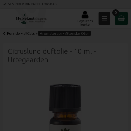
VI SENDER DIN PAKKE
TORSDAG
0
Loyalitets
konto
Forside
»
allCats
»
Aromaterapi - Æteriske Olier
Citruslund duftolie - 10 ml -
Urtegaarden