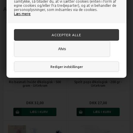
samtykke, så tillader du, at vi sætter cookies (enten i form af
egne cookies og/eller fra tredjeparter), og at vi behandler de
Andre kunder købte også
personoplysninger, som indsamles via de cookies.
Læs mere
Afvis
Rediger indstillinger
Ris basmati hvide Økologisk - 500
Spelt pops Økologisk - 200 gr -
gram - Urtekram
Urtekram
DKK 32,00
DKK 27,00