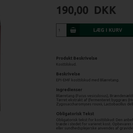
190,00
DKK
Produkt Beskrivelse
Kosttilskud.
Beskrivelse
EPI-EMF kosttilskud med Blæretang.
Ingredienser
Blæretang (Fucus vesiculosus), Brændenælde ek
Tørret ekstrakt af (fermenteret byggræs (Ho
Zygosaccharomyses rouxii, Lactobacillus del
Obligatorisk Tekst
Obligatorisk tekst for kosttilskud: Den anbe
træde i stedet for varieret kost. Opbevares
eller sundhedsplejerske anvendes af gravid