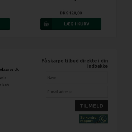
DKK 120,00
Få skarpe tilbud direkte i din
indbakke
-ekspres.dk
 køb
ge køb