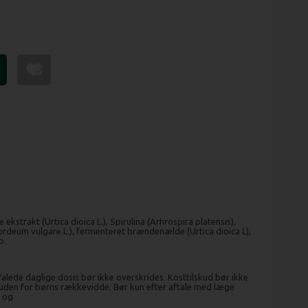
strakt (Urtica dioica L.), Spirulina (Arhrospira platensis),
rdeum vulgare L.), fermenteret brændenælde (Urtica dioica L),
b
falede daglige dosis bør ikke overskrides. Kosttilskud bør ikke
 uden for børns rækkevidde. Bør kun efter aftale med læge
e og