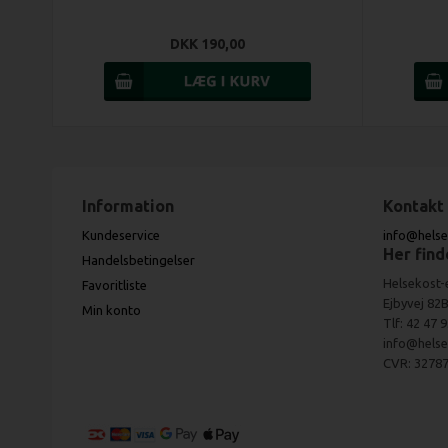
DKK 190,00
Information
Kontakt
Kundeservice
info@helse
Her find
Handelsbetingelser
Helsekost-
Favoritliste
Ejbyvej 82B
Min konto
Tlf: 42 47 
info@helse
CVR: 32787