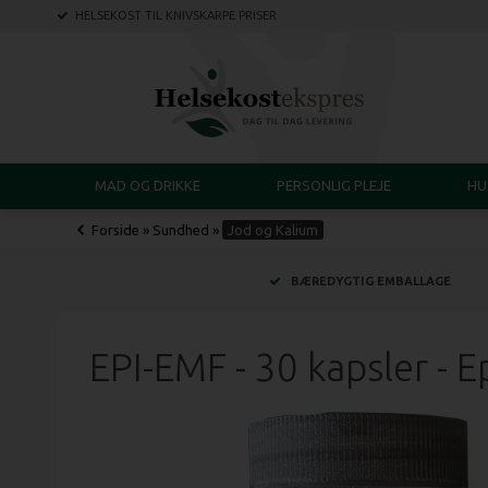
HELSEKOST TIL KNIVSKARPE PRISER
MAD OG DRIKKE
PERSONLIG PLEJE
HU
Forside
»
Sundhed
»
Jod og Kalium
BÆREDYGTIG EMBALLAGE
EPI-EMF - 30 kapsler - E