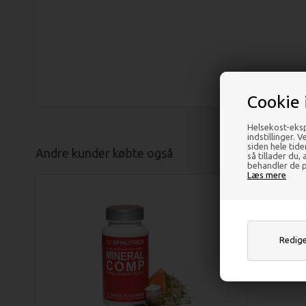
Cookie 
Helsekost-eksp
indstillinger. 
siden hele tid
Andre kunder købte også
så tillader du,
behandler de p
Læs mere
Rediger