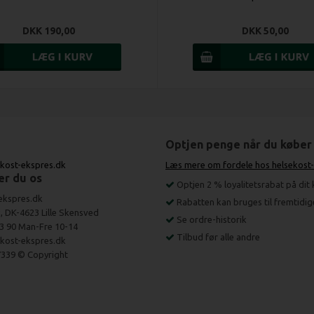
DKK 190,00
DKK 50,00
Optjen penge når du køber
kost-ekspres.dk
Læs mere om fordele hos helsekost
er du os
Optjen 2 % loyalitetsrabat på dit
ekspres.dk
Rabatten kan bruges til fremtidi
, DK-4623 Lille Skensved
Se ordre-historik
93 90 Man-Fre 10-14
Tilbud før alle andre
kost-ekspres.dk
339 © Copyright