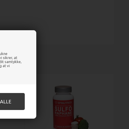
rukne
 sikrer, at
 dit samtykke,
g at vi