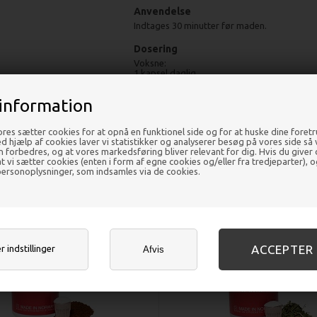
Anvendelse
Indtages 30 minutter før maden.
Dosering
Voksne:
1 kapsel daglig.
information
res sætter cookies for at opnå en funktionel side og for at huske dine foret
Ved hjælp af cookies laver vi statistikker og analyserer besøg på vores side så vi
en forbedres, og at vores markedsføring bliver relevant for dig. Hvis du giver
 at vi sætter cookies (enten i form af egne cookies og/eller fra tredjeparter), o
ersonoplysninger, som indsamles via de cookies.
 indstillinger
Afvis