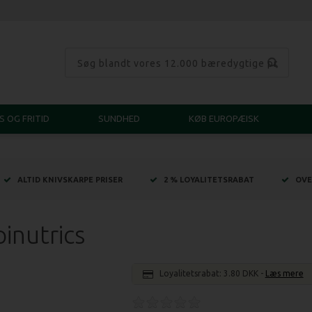
S OG FRITID
SUNDHED
KØB EUROPÆISK
ALTID KNIVSKARPE PRISER
2 % LOYALITETSRABAT
OVE
pinutrics
Loyalitetsrabat:
3.80 DKK
-
Læs mere