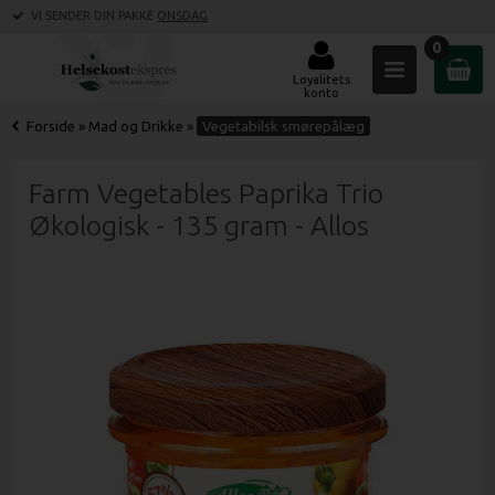
VI SENDER DIN PAKKE
ONSDAG
0
Loyalitets
konto
Forside
»
Mad og Drikke
»
Vegetabilsk smørepålæg
Farm Vegetables Paprika Trio
Økologisk - 135 gram - Allos