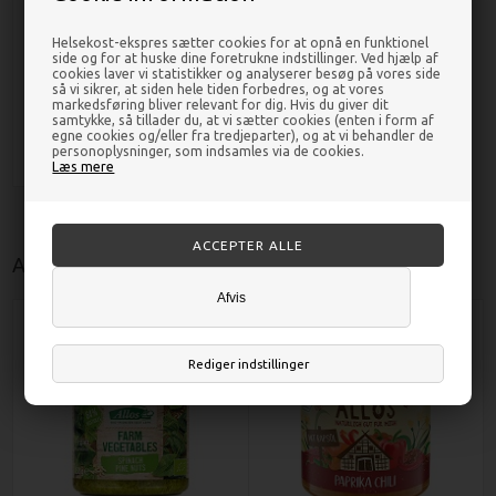
Helsekost-ekspres sætter cookies for at opnå en funktionel
Farm Vegetables Paprika Trio
Økologisk - 135 gram - Allos
side og for at huske dine foretrukne indstillinger. Ved hjælp af
cookies laver vi statistikker og analyserer besøg på vores side
så vi sikrer, at siden hele tiden forbedres, og at vores
markedsføring bliver relevant for dig. Hvis du giver dit
samtykke, så tillader du, at vi sætter cookies (enten i form af
DKK 36,00
egne cookies og/eller fra tredjeparter), og at vi behandler de
personoplysninger, som indsamles via de cookies.
Læs mere
Andre kunder købte også
Afvis
Rediger indstillinger