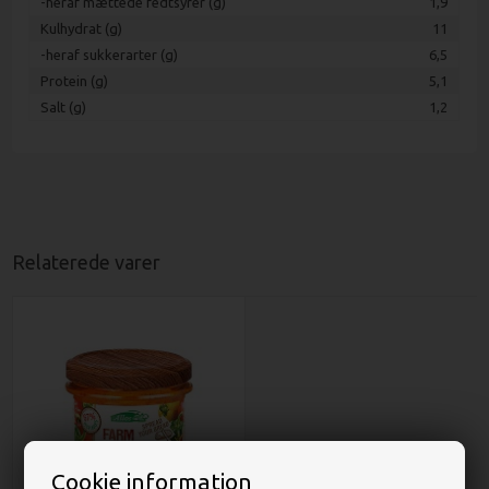
-heraf mættede fedtsyrer (g)
1,9
Kulhydrat (g)
11
-heraf sukkerarter (g)
6,5
Protein (g)
5,1
Salt (g)
1,2
Relaterede varer
Cookie information