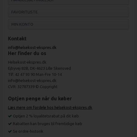
FAVORITLISTE
MIN KONTO
Kontakt
info@helsekost-ekspres.dk
Her finder du os
Helsekost-ekspres.dk
Ejbyvej 82B, DK-4623 Lille Skensved
Tlf: 42 47 93 90 Man-Fre 10-14
info@helsekost-ekspres.dk
CVR: 32787339 © Copyright
Optjen penge når du køber
Læs mere om fordele hos helsekost-ekspres.dk
Optjen 2 % loyalitetsrabat på dit køb
Rabatten kan bruges til fremtidige køb
Se ordre-historik