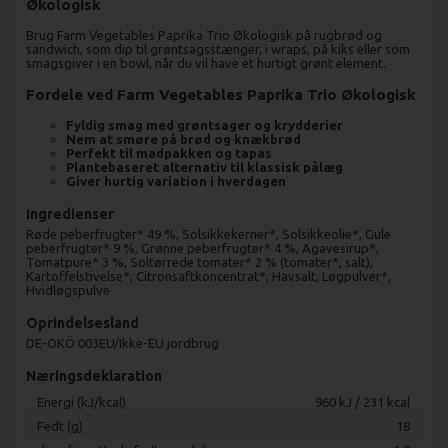
Økologisk
Brug Farm Vegetables Paprika Trio Økologisk på rugbrød og
sandwich, som dip til grøntsagsstænger, i wraps, på kiks eller som
smagsgiver i en bowl, når du vil have et hurtigt grønt element.
Fordele ved Farm Vegetables Paprika Trio Økologisk
Fyldig smag med grøntsager og krydderier
Nem at smøre på brød og knækbrød
Perfekt til madpakken og tapas
Plantebaseret alternativ til klassisk pålæg
Giver hurtig variation i hverdagen
Ingredienser
Røde peberfrugter* 49 %, Solsikkekerner*, Solsikkeolie*, Gule
peberfrugter* 9 %, Grønne peberfrugter* 4 %, Agavesirup*,
Tomatpure* 3 %, Soltørrede tomater* 2 % (tomater*, salt),
Kartoffelstivelse*, Citronsaftkoncentrat*, Havsalt, Løgpulver*,
Hvidløgspulve
Oprindelsesland
DE-OKÖ 003EU/Ikke-EU jordbrug
Næringsdeklaration
Energi (kJ/kcal)
960 kJ / 231 kcal
Fedt (g)
18