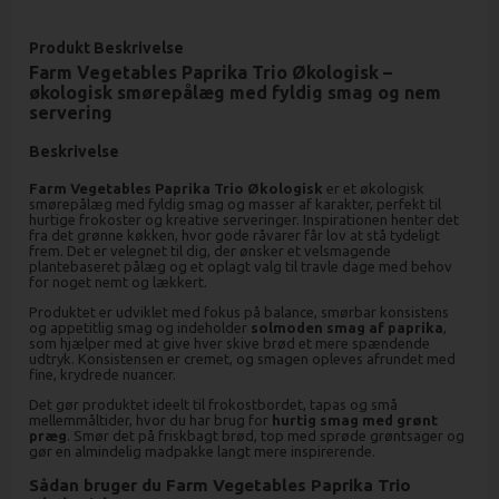
Produkt Beskrivelse
Farm Vegetables Paprika Trio Økologisk –
økologisk smørepålæg med fyldig smag og nem
servering
Beskrivelse
Farm Vegetables Paprika Trio Økologisk
er et økologisk
smørepålæg med fyldig smag og masser af karakter, perfekt til
hurtige frokoster og kreative serveringer. Inspirationen henter det
fra det grønne køkken, hvor gode råvarer får lov at stå tydeligt
frem. Det er velegnet til dig, der ønsker et velsmagende
plantebaseret pålæg og et oplagt valg til travle dage med behov
for noget nemt og lækkert.
Produktet er udviklet med fokus på balance, smørbar konsistens
og appetitlig smag og indeholder
solmoden smag af paprika
,
som hjælper med at give hver skive brød et mere spændende
udtryk. Konsistensen er cremet, og smagen opleves afrundet med
fine, krydrede nuancer.
Det gør produktet ideelt til frokostbordet, tapas og små
mellemmåltider, hvor du har brug for
hurtig smag med grønt
præg
. Smør det på friskbagt brød, top med sprøde grøntsager og
gør en almindelig madpakke langt mere inspirerende.
Sådan bruger du Farm Vegetables Paprika Trio