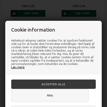
DKK 5,00
DKK 5,00
Cookie information
Helsekost-ekspres sætter cookies for at opnå en funktionel
side og for at huske dine foretrukne indstillinger. Ved hjælp af
cookies laver vi statistikker og analyserer besøg på vores side
så vi sikrer, at siden hele tiden forbedres, og at vores
markedsføring bliver relevant for dig. Hvis du giver dit
samtykke, så tillader du, at vi sætter cookies (enten i form af
egne cookies og/eller fra tredjeparter), og at vi behandler de
personoplysninger, som indsamles via de cookies.
Læs mere
Flaske m. låg - 500 ml
DKK 11,00
Afvis