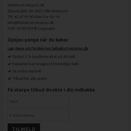
Helsekost-ekspres.dk
Ejbyvej 82B, DK-4623 Lille Skensved
Tlf: 42 47 93 90 Man-Fre 10-14
info@helsekost-ekspres.dk
CVR: 32787339 © Copyright
Optjen penge når du køber
Læs mere om fordele hos helsekost-ekspres.dk
Optjen 2 % loyalitetsrabat på dit køb
Rabatten kan bruges til fremtidige køb
Se ordre-historik
Tilbud før alle andre
Få skarpe tilbud direkte i din indbakke