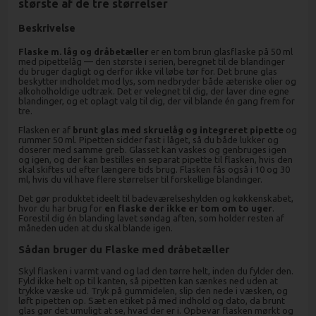
største af de tre størrelser
Beskrivelse
Flaske m. låg og dråbetæller
er en tom brun glasflaske på 50 ml
med pipettelåg — den største i serien, beregnet til de blandinger
du bruger dagligt og derfor ikke vil løbe tør for. Det brune glas
beskytter indholdet mod lys, som nedbryder både æteriske olier og
alkoholholdige udtræk. Det er velegnet til dig, der laver dine egne
blandinger, og et oplagt valg til dig, der vil blande én gang frem for
tre.
Flasken er af
brunt glas med skruelåg og integreret pipette
og
rummer 50 ml. Pipetten sidder fast i låget, så du både lukker og
doserer med samme greb. Glasset kan vaskes og genbruges igen
og igen, og der kan bestilles en separat pipette til flasken, hvis den
skal skiftes ud efter længere tids brug. Flasken fås også i 10 og 30
ml, hvis du vil have flere størrelser til forskellige blandinger.
Det gør produktet ideelt til badeværelseshylden og køkkenskabet,
hvor du har brug for
en flaske der ikke er tom om to uger
.
Forestil dig én blanding lavet søndag aften, som holder resten af
måneden uden at du skal blande igen.
Sådan bruger du Flaske med dråbetæller
Skyl flasken i varmt vand og lad den tørre helt, inden du fylder den.
Fyld ikke helt op til kanten, så pipetten kan sænkes ned uden at
trykke væske ud. Tryk på gummidelen, slip den nede i væsken, og
løft pipetten op. Sæt en etiket på med indhold og dato, da brunt
glas gør det umuligt at se, hvad der er i. Opbevar flasken mørkt og