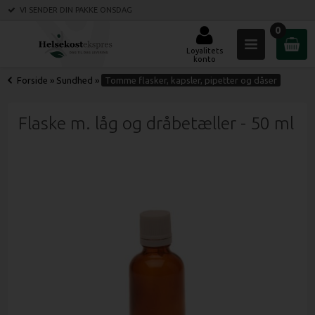
VI SENDER DIN PAKKE
ONSDAG
0
Loyalitets
konto
Forside
»
Sundhed
»
Tomme flasker, kapsler, pipetter og dåser
Flaske m. låg og dråbetæller - 50 ml