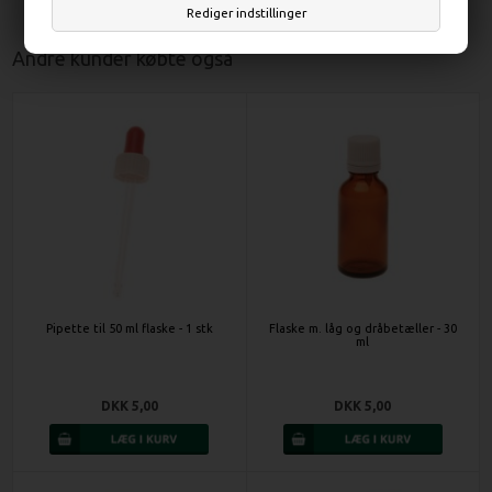
Rediger indstillinger
Andre kunder købte også
Pipette til 50 ml flaske - 1 stk
Flaske m. låg og dråbetæller - 30
ml
DKK 5,00
DKK 5,00