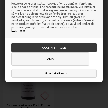
Helsekost-ekspres sætter cookies for at opnå en funktionel
side og for at huske dine foretrukne indstillinger. Ved hjælp af
cookies laver vi statistikker og analyserer besøg på vores side
så vi sikrer, at siden hele tiden forbedres, og at vores
markedsføring bliver relevant for dig. Hvis du giver dit
samtykke, så tillader du, at vi sætter cookies (enten i form af
Citron Tea Treeolie æterisk - 5 ml
Citronmynteolie æterisk - 10 ml -
egne cookies og/eller fra tredjeparter), og at vi behandler de
- Fischer Pure Nature
Fischer Pure Nature
personoplysninger, som indsamles via de cookies.
Læs mere
DKK 45,00
DKK 44,00
Afvis
Rediger indstillinger
Cypresolie æterisk - 10 ml - Fischer