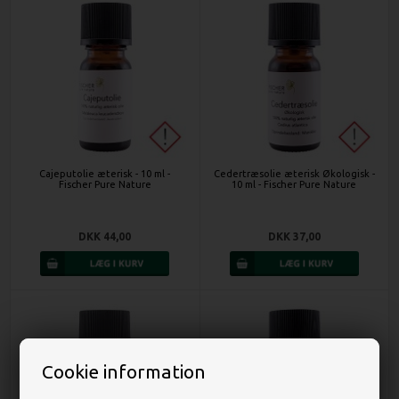
Cajeputolie æterisk - 10 ml -
Cedertræsolie æterisk Økologisk -
Fischer Pure Nature
10 ml - Fischer Pure Nature
DKK 44,00
DKK 37,00
Cookie information