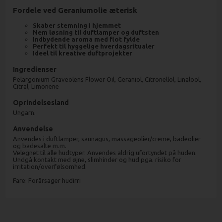
Fordele ved Geraniumolie æterisk
Skaber stemning i hjemmet
Nem løsning til duftlamper og duftsten
Indbydende aroma med flot fylde
Perfekt til hyggelige hverdagsritualer
Ideel til kreative duftprojekter
Ingredienser
Pelargonium Graveolens Flower Oil, Geraniol, Citronellol, Linalool,
Citral, Limonene
Oprindelsesland
Ungarn.
Anvendelse
Anvendes i duftlamper, saunagus, massageolier/creme, badeolier
og badesalte m.m.
Velegnet til alle hudtyper. Anvendes aldrig ufortyndet på huden.
Undgå kontakt med øjne, slimhinder og hud pga. risiko for
irritation/overfølsomhed.
Fare: Forårsager hudirri