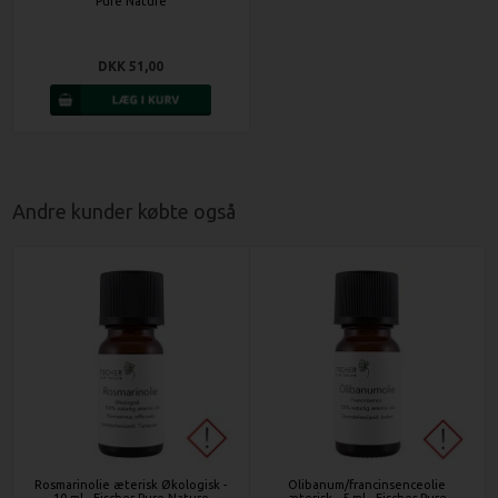
Pure Nature
DKK 51,00
Andre kunder købte også
Rosmarinolie æterisk Økologisk -
Olibanum/francinsenceolie