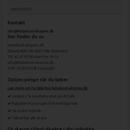
MIN KONTO
Kontakt
info@helsekost-ekspres.dk
Her finder du os
Helsekost-ekspres.dk
Ejbyvej 82B, DK-4623 Lille Skensved
Tlf: 42 47 93 90 Man-Fre 10-14
info@helsekost-ekspres.dk
CVR: 32787339 © Copyright
Optjen penge når du køber
Læs mere om fordele hos helsekost-ekspres.dk
Optjen 2 % loyalitetsrabat på dit køb
Rabatten kan bruges til fremtidige køb
Se ordre-historik
Tilbud før alle andre
Få skarpe tilbud direkte i din indbakke