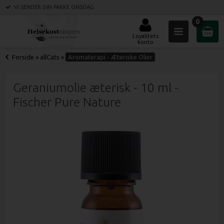
VI SENDER DIN PAKKE
ONSDAG
0
Loyalitets
konto
Forside
»
allCats
»
Aromaterapi - Æteriske Olier
Geraniumolie æterisk - 10 ml -
Fischer Pure Nature