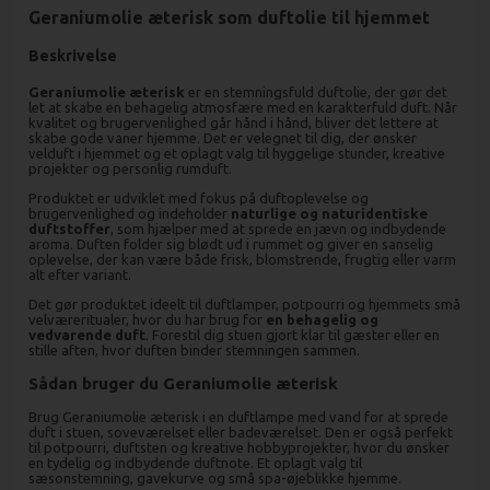
Geraniumolie æterisk som duftolie til hjemmet
Beskrivelse
Geraniumolie æterisk
er en stemningsfuld duftolie, der gør det
let at skabe en behagelig atmosfære med en karakterfuld duft. Når
kvalitet og brugervenlighed går hånd i hånd, bliver det lettere at
skabe gode vaner hjemme. Det er velegnet til dig, der ønsker
velduft i hjemmet og et oplagt valg til hyggelige stunder, kreative
projekter og personlig rumduft.
Produktet er udviklet med fokus på duftoplevelse og
brugervenlighed og indeholder
naturlige og naturidentiske
duftstoffer
, som hjælper med at sprede en jævn og indbydende
aroma. Duften folder sig blødt ud i rummet og giver en sanselig
oplevelse, der kan være både frisk, blomstrende, frugtig eller varm
alt efter variant.
Det gør produktet ideelt til duftlamper, potpourri og hjemmets små
velværeritualer, hvor du har brug for
en behagelig og
vedvarende duft
. Forestil dig stuen gjort klar til gæster eller en
stille aften, hvor duften binder stemningen sammen.
Sådan bruger du Geraniumolie æterisk
Brug Geraniumolie æterisk i en duftlampe med vand for at sprede
duft i stuen, soveværelset eller badeværelset. Den er også perfekt
til potpourri, duftsten og kreative hobbyprojekter, hvor du ønsker
en tydelig og indbydende duftnote. Et oplagt valg til
sæsonstemning, gavekurve og små spa-øjeblikke hjemme.