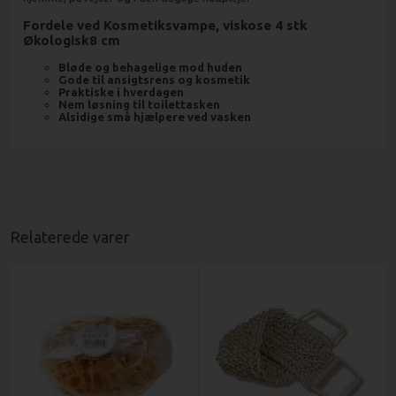
Fordele ved Kosmetiksvampe, viskose 4 stk
Økologisk8 cm
Bløde og behagelige mod huden
Gode til ansigtsrens og kosmetik
Praktiske i hverdagen
Nem løsning til toilettasken
Alsidige små hjælpere ved vasken
Relaterede varer