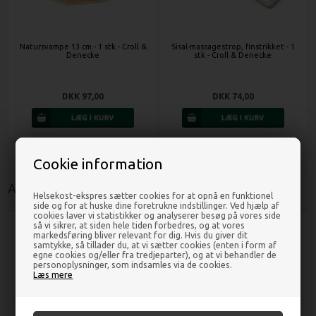
Natursvampe 13 cm - 1 stk - Croll &
Sisal-massagestrop, finstrikket - 1
Denecke
stk - Croll & Denecke
DKK 97,00
DKK 74,00
Cookie information
Andre kunder købte også
Helsekost-ekspres sætter cookies for at opnå en funktionel
side og for at huske dine foretrukne indstillinger. Ved hjælp af
cookies laver vi statistikker og analyserer besøg på vores side
så vi sikrer, at siden hele tiden forbedres, og at vores
markedsføring bliver relevant for dig. Hvis du giver dit
samtykke, så tillader du, at vi sætter cookies (enten i form af
egne cookies og/eller fra tredjeparter), og at vi behandler de
personoplysninger, som indsamles via de cookies.
Læs mere