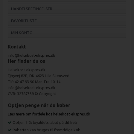
HANDELSBETINGELSER
FAVORITLISTE
MIN KONTO
Kontakt
info@helsekost-ekspres.dk
Her finder du os
Helsekost-ekspres.dk
Ejbyvej 82B, DK-4623 Lille Skensved
Tlf: 42 47 93 90 Man-Fre 10-14
info@helsekost-ekspres.dk
CVR: 32787339 © Copyright
Optjen penge når du køber
Læs mere om fordele hos helsekost-ekspres.dk
Optjen 2 % loyalitetsrabat på dit køb
Rabatten kan bruges til fremtidige køb