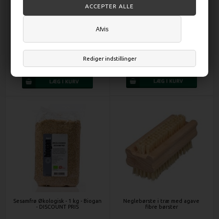
Afvis
Tamari Glutenfri, Økologisk - 250
Vatpinde træ - 100 styk -
ml - Biogan - DISCOUNT PRIS
DISCOUNT PRIS
Rediger indstillinger
DKK 44,00
DKK 4,00
Sesamfrø Økologisk - 1 kg - Biogan
Neglebørste i træ med agave
- DISCOUNT PRIS
fibre børster