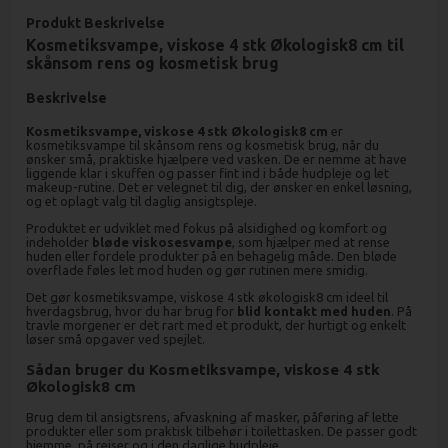
Produkt Beskrivelse
Kosmetiksvampe, viskose 4 stk Økologisk8 cm til
skånsom rens og kosmetisk brug
Beskrivelse
Kosmetiksvampe, viskose 4 stk Økologisk8 cm
er
kosmetiksvampe til skånsom rens og kosmetisk brug, når du
ønsker små, praktiske hjælpere ved vasken. De er nemme at have
liggende klar i skuffen og passer fint ind i både hudpleje og let
makeup-rutine. Det er velegnet til dig, der ønsker en enkel løsning,
og et oplagt valg til daglig ansigtspleje.
Produktet er udviklet med fokus på alsidighed og komfort og
indeholder
bløde viskosesvampe
, som hjælper med at rense
huden eller fordele produkter på en behagelig måde. Den bløde
overflade føles let mod huden og gør rutinen mere smidig.
Det gør kosmetiksvampe, viskose 4 stk økologisk8 cm ideel til
hverdagsbrug, hvor du har brug for
blid kontakt med huden
. På
travle morgener er det rart med et produkt, der hurtigt og enkelt
løser små opgaver ved spejlet.
Sådan bruger du Kosmetiksvampe, viskose 4 stk
Økologisk8 cm
Brug dem til ansigtsrens, afvaskning af masker, påføring af lette
produkter eller som praktisk tilbehør i toilettasken. De passer godt
hjemme, på rejser og i den daglige hudpleje.