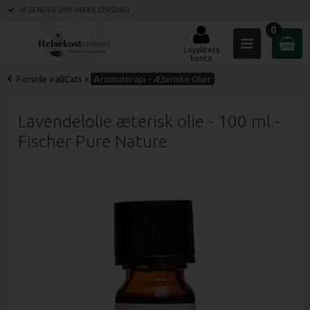
VI SENDER DIN PAKKE
ONSDAG
0
Loyalitets
konto
Forside
»
allCats
»
Aromaterapi - Æteriske Olier
Lavendelolie æterisk olie - 100 ml -
Fischer Pure Nature