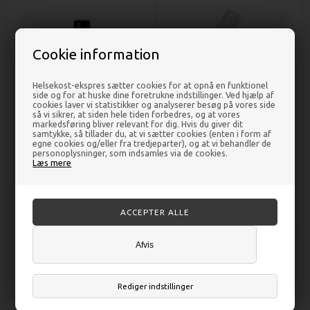
Cookie information
Helsekost-ekspres sætter cookies for at opnå en funktionel
side og for at huske dine foretrukne indstillinger. Ved hjælp af
cookies laver vi statistikker og analyserer besøg på vores side
så vi sikrer, at siden hele tiden forbedres, og at vores
markedsføring bliver relevant for dig. Hvis du giver dit
samtykke, så tillader du, at vi sætter cookies (enten i form af
Mandelolie Økologisk - 500 ml -
Toiletrens Sonett - 750 ml -
egne cookies og/eller fra tredjeparter), og at vi behandler de
Urtegaarden
DISCOUNT PRIS
personoplysninger, som indsamles via de cookies.
Læs mere
DKK 220,00
DKK 35,00
Afvis
Rediger indstillinger