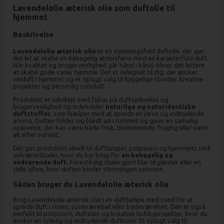
Lavendelolie æterisk olie som duftolie til
hjemmet
Beskrivelse
Lavendelolie æterisk olie
er en stemningsfuld duftolie, der gør
det let at skabe en behagelig atmosfære med en karakterfuld duft.
Når kvalitet og brugervenlighed går hånd i hånd, bliver det lettere
at skabe gode vaner hjemme. Det er velegnet til dig, der ønsker
velduft i hjemmet og et oplagt valg til hyggelige stunder, kreative
projekter og personlig rumduft.
Produktet er udviklet med fokus på duftoplevelse og
brugervenlighed og indeholder
naturlige og naturidentiske
duftstoffer
, som hjælper med at sprede en jævn og indbydende
aroma. Duften folder sig blødt ud i rummet og giver en sanselig
oplevelse, der kan være både frisk, blomstrende, frugtig eller varm
alt efter variant.
Det gør produktet ideelt til duftlamper, potpourri og hjemmets små
velværeritualer, hvor du har brug for
en behagelig og
vedvarende duft
. Forestil dig stuen gjort klar til gæster eller en
stille aften, hvor duften binder stemningen sammen.
Sådan bruger du Lavendelolie æterisk olie
Brug Lavendelolie æterisk olie i en duftlampe med vand for at
sprede duft i stuen, soveværelset eller badeværelset. Den er også
perfekt til potpourri, duftsten og kreative hobbyprojekter, hvor du
ønsker en tydelig og indbydende duftnote. Et oplagt valg til