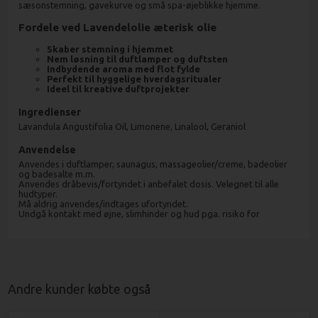
sæsonstemning, gavekurve og små spa-øjeblikke hjemme.
Fordele ved Lavendelolie æterisk olie
Skaber stemning i hjemmet
Nem løsning til duftlamper og duftsten
Indbydende aroma med flot fylde
Perfekt til hyggelige hverdagsritualer
Ideel til kreative duftprojekter
Ingredienser
Lavandula Angustifolia Oil, Limonene, Linalool, Geraniol
Anvendelse
Anvendes i duftlamper, saunagus, massageolier/creme, badeolier
og badesalte m.m.
Anvendes dråbevis/fortyndet i anbefalet dosis. Velegnet til alle
hudtyper.
Må aldrig anvendes/indtages ufortyndet.
Undgå kontakt med øjne, slimhinder og hud pga. risiko for
Andre kunder købte også