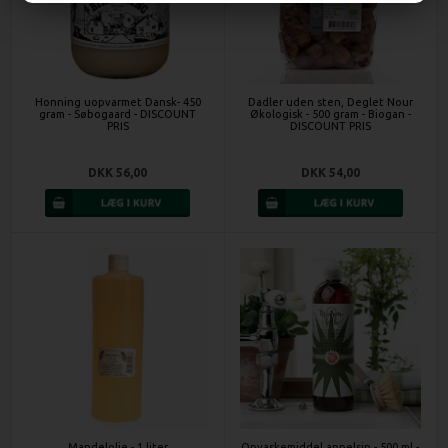
Honning uopvarmet Dansk- 450
Dadler uden sten, Deglet Nour
gram - Søbogaard - DISCOUNT
Økologisk - 500 gram - Biogan -
PRIS
DISCOUNT PRIS
DKK 56,00
DKK 54,00
Mandelolie - 1 liter
Opvaskemiddel appelsin - 500 ml -