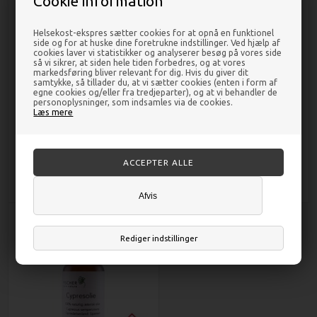
Cookie information
Helsekost-ekspres sætter cookies for at opnå en funktionel
side og for at huske dine foretrukne indstillinger. Ved hjælp af
cookies laver vi statistikker og analyserer besøg på vores side
så vi sikrer, at siden hele tiden forbedres, og at vores
markedsføring bliver relevant for dig. Hvis du giver dit
samtykke, så tillader du, at vi sætter cookies (enten i form af
egne cookies og/eller fra tredjeparter), og at vi behandler de
personoplysninger, som indsamles via de cookies.
Citron Tea Treeolie æterisk - 5 ml
Citronmynteolie æterisk - 10 ml -
Læs mere
- Fischer Pure Nature
Fischer Pure Nature
DKK 45,00
DKK 44,00
Afvis
Rediger indstillinger