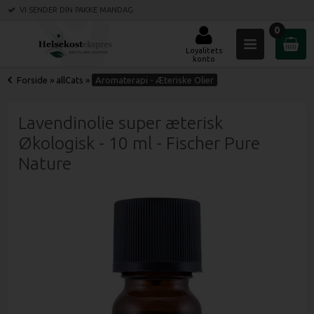
VI SENDER DIN PAKKE
MANDAG
0
Loyalitets
konto
Forside
»
allCats
»
Aromaterapi - Æteriske Olier
Lavendinolie super æterisk
Økologisk - 10 ml - Fischer Pure
Nature