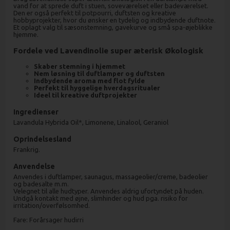
vand for at sprede duft i stuen, soveværelset eller badeværelset.
Den er også perfekt til potpourri, duftsten og kreative
hobbyprojekter, hvor du ønsker en tydelig og indbydende duftnote.
Et oplagt valg til sæsonstemning, gavekurve og små spa-øjeblikke
hjemme.
Fordele ved Lavendinolie super æterisk Økologisk
Skaber stemning i hjemmet
Nem løsning til duftlamper og duftsten
Indbydende aroma med flot fylde
Perfekt til hyggelige hverdagsritualer
Ideel til kreative duftprojekter
Ingredienser
Lavandula Hybrida Oil*, Limonene, Linalool, Geraniol
Oprindelsesland
Frankrig.
Anvendelse
Anvendes i duftlamper, saunagus, massageolier/creme, badeolier
og badesalte m.m.
Velegnet til alle hudtyper. Anvendes aldrig ufortyndet på huden.
Undgå kontakt med øjne, slimhinder og hud pga. risiko for
irritation/overfølsomhed.
Fare: Forårsager hudirri