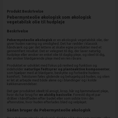
Produkt Beskrivelse
Pebermynteolie økologisk som økologisk
vegetabilsk olie til hudpleje
Beskrivelse
Pebermynteolie økologisk
er en økologisk vegetabilsk olie, der
giver huden næring og smidighed. Det har rødder i klassisk
håndværk og gør det lettere at skabe egne produkter med et
gennemført resultat. Det er velegnet til dig, der laver naturlig
hudpleje eller ønsker en enkel olie til daglig pleje, og ideel til dig,
der ønsker blødgørende pleje med en ren råvare.
Produktet er udviklet med fokus på renhed og funktion og
indeholder
naturlige fedtsyrer og planteaktive komponenter
,
som hjælper med at blødgøre, beskytte og forbedre hudens
komfort. Teksturen føles glidende og behagelig på huden, og olien
er let at arbejde med både alene og i blandinger og i kolde
køkkenanvendelser.
Det gør produktet ideelt til ansigt, krop, hår og hjemmelavet pleje,
hvor du har brug for
en alsidig basisolie
. Forestil dig et par
dråber i håndfladen efter badet eller som sidste trin i din
aftenrutine, hvor huden efterlades blød og velplejet.
Sådan bruger du Pebermynteolie økologisk