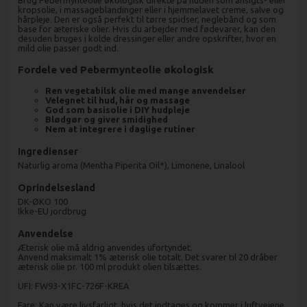
Brug Pebermynteolie økologisk direkte på huden som ansigts- eller
kropsolie, i massageblandinger eller i hjemmelavet creme, salve og
hårpleje. Den er også perfekt til tørre spidser, neglebånd og som
base for æteriske olier. Hvis du arbejder med fødevarer, kan den
desuden bruges i kolde dressinger eller andre opskrifter, hvor en
mild olie passer godt ind.
Fordele ved Pebermynteolie økologisk
Ren vegetabilsk olie med mange anvendelser
Velegnet til hud, hår og massage
God som basisolie i DIY hudpleje
Blødgør og giver smidighed
Nem at integrere i daglige rutiner
Ingredienser
Naturlig aroma (Mentha Piperita Oil*), Limonene, Linalool
Oprindelsesland
DK-ØKO 100
Ikke-EU jordbrug
Anvendelse
Æterisk olie må aldrig anvendes ufortyndet.
Anvend maksimalt 1% æterisk olie totalt. Det svarer til 20 dråber
æterisk olie pr. 100 ml produkt olien tilsættes.
UFI: FW93-X1FC-726F-KREA
Fare: Kan være livsfarligt, hvis det indtages og kommer i luftvejene