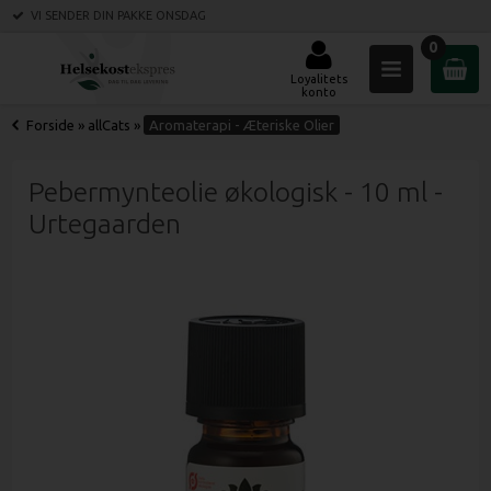
VI SENDER DIN PAKKE
ONSDAG
0
Loyalitets
konto
Forside
»
allCats
»
Aromaterapi - Æteriske Olier
Pebermynteolie økologisk - 10 ml -
Urtegaarden