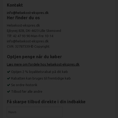
Kontakt
info@helsekost-ekspres.dk
Her finder du os
Helsekost-ekspres.dk
Ejbyvej 82B, DK-4623 Lille Skensved
Tlf: 42 47 93 90 Man-Fre 10-14
info@helsekost-ekspres.dk
CVR: 32787339 © Copyright
Optjen penge når du køber
Læs mere om fordele hos helsekost-ekspres.dk
Optjen 2 % loyalitetsrabat på dit køb
Rabatten kan bruges til fremtidige køb
Se ordre-historik
Tilbud før alle andre
Få skarpe tilbud direkte i din indbakke