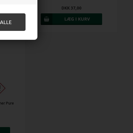
DKK 37,00
cher Pure