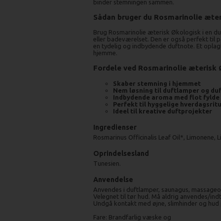
binder stemningen sammen.
Sådan bruger du Rosmarinolie æter
Brug Rosmarinolie æterisk Økologisk i en du
eller badeværelset. Den er også perfekt til 
en tydelig og indbydende duftnote. Et oplag
hjemme.
Fordele ved Rosmarinolie æterisk 
Skaber stemning i hjemmet
Nem løsning til duftlamper og du
Indbydende aroma med flot fylde
Perfekt til hyggelige hverdagsrit
Ideel til kreative duftprojekter
Ingredienser
Rosmarinus Officinalis Leaf Oil*, Limonene, L
Oprindelsesland
Tunesien.
Anvendelse
Anvendes i duftlamper, saunagus, massageol
Velegnet til tør hud. Må aldrig anvendes/ind
Undgå kontakt med øjne, slimhinder og hud p
Fare: Brandfarlig væske og