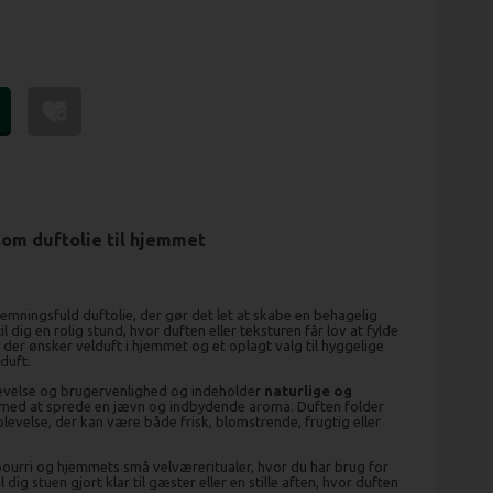
som duftolie til hjemmet
temningsfuld duftolie, der gør det let at skabe en behagelig
dig en rolig stund, hvor duften eller teksturen får lov at fylde
, der ønsker velduft i hjemmet og et oplagt valg til hyggelige
duft.
evelse og brugervenlighed og indeholder
naturlige og
 med at sprede en jævn og indbydende aroma. Duften folder
levelse, der kan være både frisk, blomstrende, frugtig eller
pourri og hjemmets små velværeritualer, hvor du har brug for
il dig stuen gjort klar til gæster eller en stille aften, hvor duften