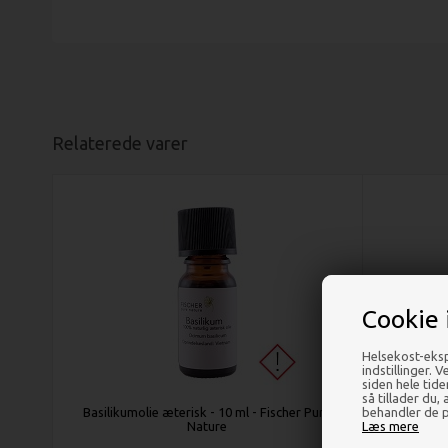
Relaterede varer
Cookie 
Helsekost-eksp
indstillinger. 
siden hele tid
så tillader du,
behandler de p
Basilikumolie æterisk - 10 ml - Fischer Pure
Blodappe
Læs mere
Nature