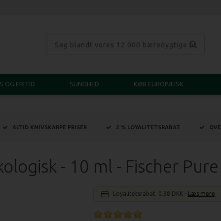
S OG FRITID
SUNDHED
KØB EUROPÆISK
ALTID KNIVSKARPE PRISER
2 % LOYALITETSRABAT
OVE
ologisk - 10 ml - Fischer Pur
Loyalitetsrabat:
0.88 DKK
-
Læs mere