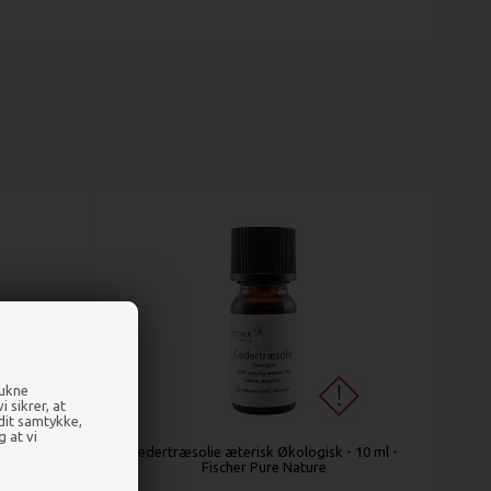
rukne
 sikrer, at
 dit samtykke,
g at vi
cher Pure
Cedertræsolie æterisk Økologisk - 10 ml -
Fischer Pure Nature