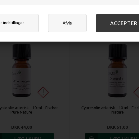
DKK 44,00
DKK 44,00
 indstillinger
Afvis
nteolie æterisk - 10 ml - Fischer
Cypresolie æterisk - 10 ml - Fis
Pure Nature
Nature
DKK 44,00
DKK 51,00