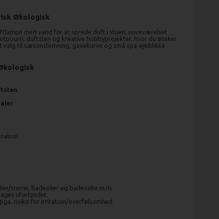
isk Økologisk
ftlampe med vand for at sprede duft i stuen, soveværelset
potpourri, duftsten og kreative hobbyprojekter, hvor du ønsker
t valg til sæsonstemning, gavekurve og små spa-øjeblikke
Økologisk
ftsten
ualer
inalool
ier/creme, badeolier og badesalte m.m.
tages ufortyndet.
ga. risiko for irritation/overfølsomhed.