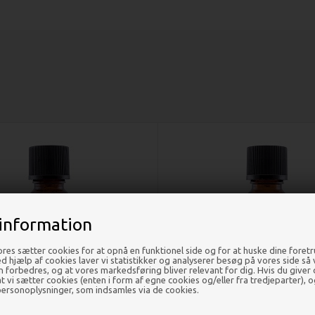
information
res sætter cookies for at opnå en funktionel side og for at huske dine foret
Ved hjælp af cookies laver vi statistikker og analyserer besøg på vores side så vi
en forbedres, og at vores markedsføring bliver relevant for dig. Hvis du giver
 at vi sætter cookies (enten i form af egne cookies og/eller fra tredjeparter), o
ersonoplysninger, som indsamles via de cookies.
lsinolie æterisk - 10 ml - Fischer
Cajeputolie æterisk - 10 ml - Fis
Pure Nature
Nature