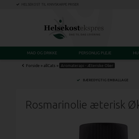
HELSEKOST TIL KNIVSKARPE PRISER
MAD OG DRIKKE
PERSONLIG PLEJE
HU
Forside
»
allCats
»
Aromaterapi - Æteriske Olier
BÆREDYGTIG EMBALLAGE
Rosmarinolie æterisk Øk