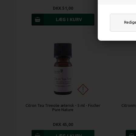
DKK 51,00
Rediger
Citron Tea Treeolie æterisk - 5 ml - Fischer
Citronmy
Pure Nature
DKK 45,00