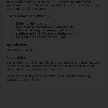
brugt produktet før; allergi over for hårfarve kan opstå efter
gentagen brug. Brug handsker og undgå kontakt med øjnene. Farv
ikke øjenbryn eller øjenvipper.
Fordele ved Sanotint 13
Kølig nordisk blond
Med ekstrakt af hirse, oliven og birk
Tilsat biotin og calciumpantothenat
Dækker gråt hår fra første behandling
Langtidsholdbart farveresultat
Ingredienser
Se varebeskrivelse
Anvendelse
Hårfarvestoffer kan fremkalde alvorlige allergiske reaktioner. Læs
og følg brugsanvisningen på emballagen. Dette produkt er ikke
beregnet til brug på personer under 16 år.
Brug egnede beskyttelseshandsker. Produktet kan forårsage
allergisk reaktion. Må i