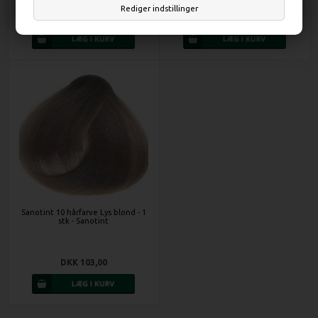
Rediger indstillinger
DKK 103,00
DKK 103,00
Sanotint 10 hårfarve Lys blond - 1
stk - Sanotint
DKK 103,00