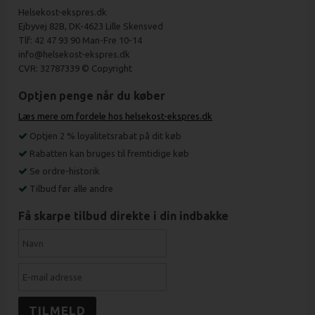
Helsekost-ekspres.dk
Ejbyvej 82B, DK-4623 Lille Skensved
Tlf: 42 47 93 90 Man-Fre 10-14
info@helsekost-ekspres.dk
CVR: 32787339 © Copyright
Optjen penge når du køber
Læs mere om fordele hos helsekost-ekspres.dk
Optjen 2 % loyalitetsrabat på dit køb
Rabatten kan bruges til fremtidige køb
Se ordre-historik
Tilbud før alle andre
Få skarpe tilbud direkte i din indbakke