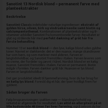
Sanotint 13 Nordisk blond – permanent farve med
planteekstrakter
Beskrivelse
Sanotint Classic
indeholder naturlige ingredienser:
ekstrakt af
gylden hirse, oliven, birk og vindruekerneolie samt biotin og
calciumpantothenat
. Kombinationen af planteekstrakter og B-
vitaminer adskiller Sanotint fra konventionelle farver. Resultatet er
glat og strålende hår med
perfekt dækning af gråt hår fra
første behandling
.
Nummer 13 er
nordisk blond
— den lyse, kølige blond uden gyldne
toner. Navnet er dækkende: det er den nuance, mange skandinaver
har som børn, og som mørkner med alderen. Farven er
langtidsholdbar, og Sanotint fremstilles i Italien. Farven leveres som
en creme, der fordeler sig jævnt i håret. Nordisk blond er en kølig
nuance. Sanotint fremstilles i Italien. Farven er permanent. Biotin
indgår i formlen. Farven dækker gråt hår. Nuancen er lys blond.
Farven er langtidsholdbar.
Det gør produktet ideelt til hjemmefarvning, hvor du har brug for
en kølig lys blond
. Forestil dig et hår, der lyser hvidligt frem for
gyldent.
Sådan bruger du farven
Følg brugsanvisningen i pakken nøje — blandingsforhold og
virketid er afgørende for resultatet.
Lav altid en allergitest på et
lille hudområde 48 timer før hver farvning
, også selvom du har