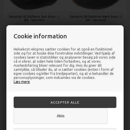
Sanotint 02 hårfarve Sort brun - 1
Sanotint 06 hårfarve Mørk brun - 1
stk - Sanotint
stk - Sanotint
Cookie information
DKK 103,00
DKK 103,00
Helsekost-ekspres sætter cookies for at opnå en funktionel
side og for at huske dine foretrukne indstillinger. Ved hjælp af
cookies laver vi statistikker og analyserer besøg på vores side
så vi sikrer, at siden hele tiden forbedres, og at vores
markedsføring bliver relevant for dig. Hvis du giver dit
samtykke, så tillader du, at vi sætter cookies (enten i form af
egne cookies og/eller fra tredjeparter), og at vi behandler de
personoplysninger, som indsamles via de cookies.
Læs mere
Afvis
Sanotint 09 hårfarve Naturblond -
Sanotint 01 hårfarve Sort - 1 stk -
1 stk - Sanotint
Sanotint