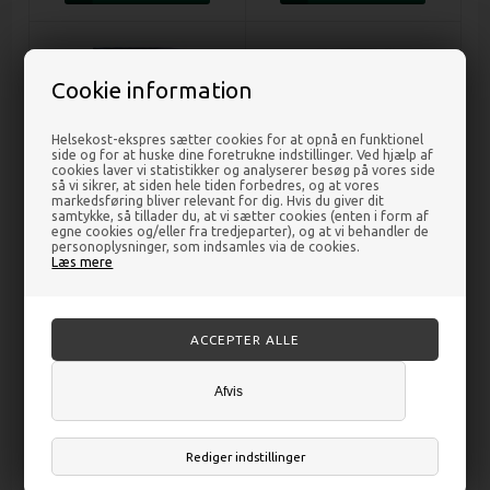
Cookie information
Helsekost-ekspres sætter cookies for at opnå en funktionel
side og for at huske dine foretrukne indstillinger. Ved hjælp af
cookies laver vi statistikker og analyserer besøg på vores side
så vi sikrer, at siden hele tiden forbedres, og at vores
markedsføring bliver relevant for dig. Hvis du giver dit
samtykke, så tillader du, at vi sætter cookies (enten i form af
egne cookies og/eller fra tredjeparter), og at vi behandler de
LactoSeven - 20 tab -
D-max 100 µg - 90 tabletter -
personoplysninger, som indsamles via de cookies.
Vitabalans
Vitabalans
Læs mere
DKK 49,00
DKK 97,00
Afvis
Rediger indstillinger