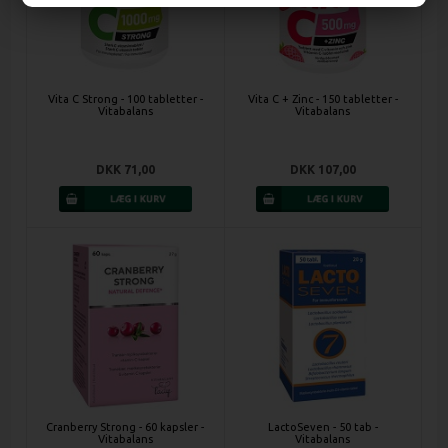
Vita C Strong - 100 tabletter -
Vita C + Zinc - 150 tabletter -
Vitabalans
Vitabalans
DKK 71,00
DKK 107,00
Cranberry Strong - 60 kapsler -
LactoSeven - 50 tab -
Vitabalans
Vitabalans