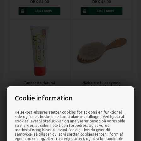
DKK 84,00
DKK 48,00
Tandpasta Natural
Hårbørste til baby med
gedehår - 1 stk - Croll &
jordbærsmag - 50 gram - Jack N
Denecke
Jill
Cookie information
DKK 38,00
DKK 75,00
Helsekost-ekspres sætter cookies for at opnå en funktionel
side og for at huske dine foretrukne indstillinger. Ved hjælp af
cookies laver vi statistikker og analyserer besøg på vores side
så vi sikrer, at siden hele tiden forbedres, og at vores
markedsføring bliver relevant for dig. Hvis du giver dit
samtykke, så tillader du, at vi sætter cookies (enten i form af
egne cookies og/eller fra tredjeparter), og at vi behandler de