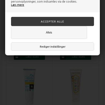
personoplysninger, som indsamles via de cookies.
Læs mere
Afvis
Baby vådservietter Aloe Vera
Balsam spray til børn - 250 ml -
Økologisk Bionedbrydelige - 64
Urtekram
stk - Pure Beginnings
Rediger indstillinger
DKK 50,00
DKK 48,00