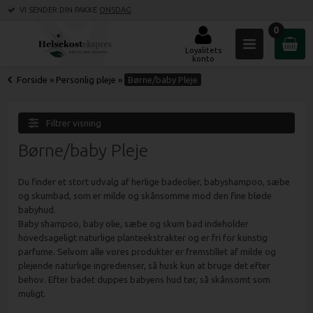
VI SENDER DIN PAKKE
ONSDAG
0
Loyalitets
konto
Forside
»
Personlig pleje
»
Børne/baby Pleje
Filtrer visning
Børne/baby Pleje
Du finder et stort udvalg af herlige badeolier, babyshampoo, sæbe
og skumbad, som er milde og skånsomme mod den fine bløde
babyhud.
Baby shampoo, baby olie, sæbe og skum bad indeholder
hovedsageligt naturlige planteekstrakter og er fri for kunstig
parfume. Selvom alle vores produkter er fremstillet af milde og
plejende naturlige ingredienser, så husk kun at bruge det efter
behov. Efter badet duppes babyens hud tør, så skånsomt som
muligt.