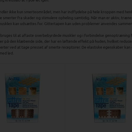
g kredsløb at flyde let igen.
dler ikke kun smerteområdet, men har indflydelse på hele kroppen med henbl
e smerter fra skader og stimulere opheling samtidig. Når man er aktiv, træne
musklen kan udsættes for. Gittertapen kan uden problemer anvendes sammen
bruges til at aflaste overbebyrdede muskler og i forbindelse genoptræning f
r på den klæbende side, der har en løftende effekt på huden, hvilket reduce
erter ved at tage presset af smerte receptorer. De elastiske egenskaber kan
med led.