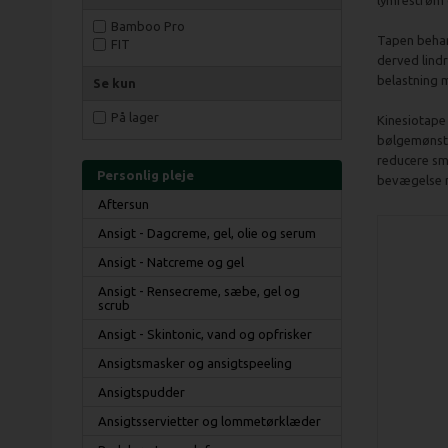
lymfestrøm o
Bamboo Pro
Tapen behan
FIT
derved lindr
belastning 
Se kun
På lager
Kinesiotape 
bølgemønste
reducere sm
Personlig pleje
bevægelse 
Aftersun
Ansigt - Dagcreme, gel, olie og serum
Ansigt - Natcreme og gel
Ansigt - Rensecreme, sæbe, gel og
scrub
Ansigt - Skintonic, vand og opfrisker
Ansigtsmasker og ansigtspeeling
Ansigtspudder
Ansigtsservietter og lommetørklæder