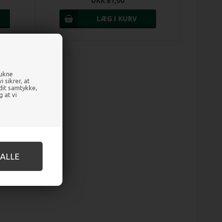
DKK 81,00
rukne
 sikrer, at
 dit samtykke,
g at vi