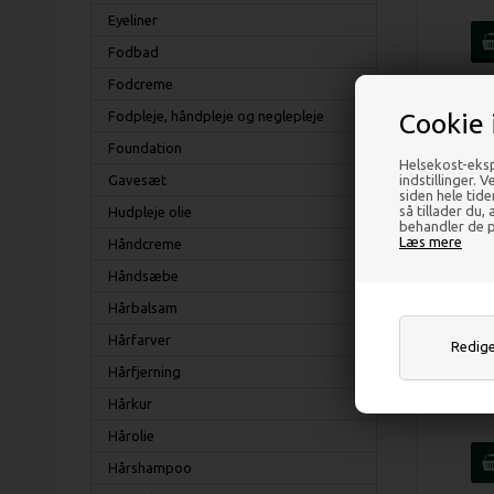
Eyeliner
Fodbad
Fodcreme
Cookie 
Fodpleje, håndpleje og neglepleje
Foundation
Helsekost-eksp
indstillinger. 
Gavesæt
siden hele tid
så tillader du,
Hudpleje olie
behandler de p
Læs mere
Håndcreme
Håndsæbe
Hårbalsam
Hårfarver
Rediger
Kine
Hårfjerning
Hårkur
Hårolie
Hårshampoo