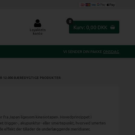
0
Kurv: 0,00 DKK
Loyalitets
konto
VI SENDER DIN PAKKE
ONSDAG
R 12.000 BÆREDYGTIGE PRODUKTER
er fra Japan ligesom kinesiotapen. Hovedprincippet i
et trigger-, akupunktur- eller smertepunkt, hvorved smerten
nde effekt der tillader de underlæggende meridianer,