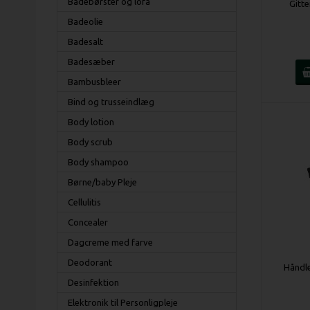
Badebørster og lofa
Gitte
Badeolie
Badesalt
Badesæber
Bambusbleer
Bind og trusseindlæg
Body lotion
Body scrub
Body shampoo
Børne/baby Pleje
Cellulitis
Concealer
Dagcreme med farve
Deodorant
Håndle
Desinfektion
Elektronik til Personligpleje