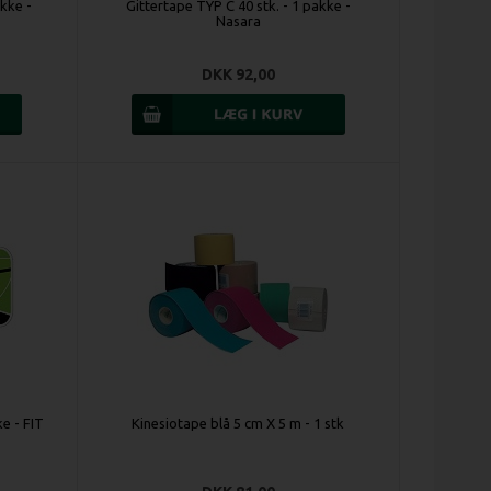
akke -
Gittertape TYP C 40 stk. - 1 pakke -
Nasara
DKK 92,00
ke - FIT
Kinesiotape blå 5 cm X 5 m - 1 stk