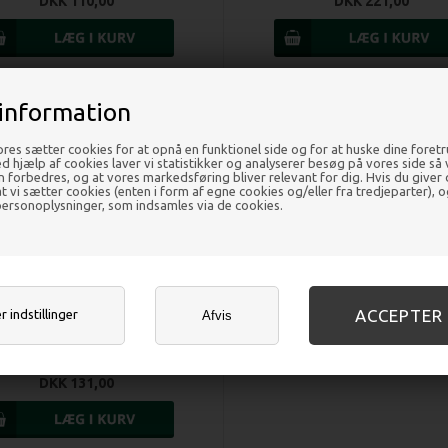
DKK 110,00
DKK 221,00
information
res sætter cookies for at opnå en funktionel side og for at huske dine foret
Ved hjælp af cookies laver vi statistikker og analyserer besøg på vores side så vi
en forbedres, og at vores markedsføring bliver relevant for dig. Hvis du giver
 at vi sætter cookies (enten i form af egne cookies og/eller fra tredjeparter), o
ersonoplysninger, som indsamles via de cookies.
 indstillinger
Afvis
siotape blå 7,5 cm x 5m - 1 stk
DKK 131,00