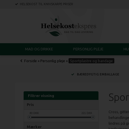
HELSEKOST TIL KNIVSKARPE PRISER
MAD OG DRIKKE
PERSONLIG PLEJE
HU
Forside
»
Personlig pleje
»
Sportplastre og bandage
BÆREDYGTIG EMBALLAGE
Spor
Filtrer visning
Pris
Cross, gitte
80
DKK
221
DKK
behandlinge
lindres på g
Mærker