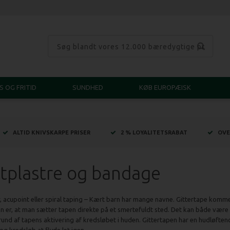
S OG FRITID
SUNDHED
KØB EUROPÆISK
ALTID KNIVSKARPE PRISER
2 % LOYALITETSRABAT
OVE
tplastre og bandage
r, acupoint eller spiral taping – Kært barn har mange navne. Gittertape komm
n er, at man sætter tapen direkte på et smertefuldt sted. Det kan både være 
rund af tapens aktivering af kredsløbet i huden. Gittertapen har en hudløfte