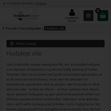
VI SENDER DIN PAKKE
ONSDAG
0
Loyalitets
konto
Forside
»
Personlig pleje
»
Hudpleje olie
Filtrer visning
Hudpleje olie
Olier indeholder mange næringsstoffer, eks. essentielle fedtsyrer,
som dæmper inflammation og dermed tidlig ældning af huden.
Stammer olien fra en plante med gode antioxidant-egenskaber, så
er de med som ekstra bonus. Visse olier har desuden UV-
beskyttende egenskaber. Hvis en ansigts- eller kropsolie er tilsat
æteriske olier - hvilket de ofte er - vil disse sammen med olierne
sluses gennem hudlagene og give optimal terapeutisk effekt ved
diffusion gennem hudens små blodkar. Ydermere vil de æteriske
oliers duft hæfte sig langvarigt til huden. Varm, fugtig hud er det
bedste udgangspunkt for optagelse af en kropsolie. Hvis din hud