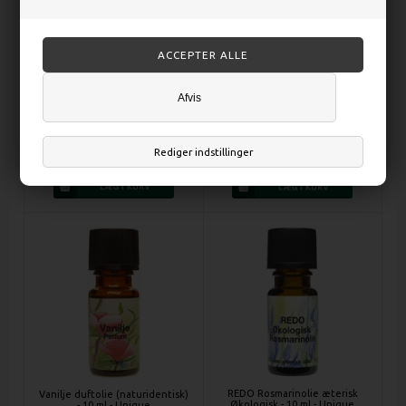
Sheasmør Økologisk - 500 gram
Lavendelolie æterisk - 100 ml -
Afvis
- Urtegaarden
Unique
Rediger indstillinger
DKK 169,00
DKK 206,00
REDO Rosmarinolie æterisk
Vanilje duftolie (naturidentisk)
Økologisk - 10 ml - Unique
- 10 ml - Unique