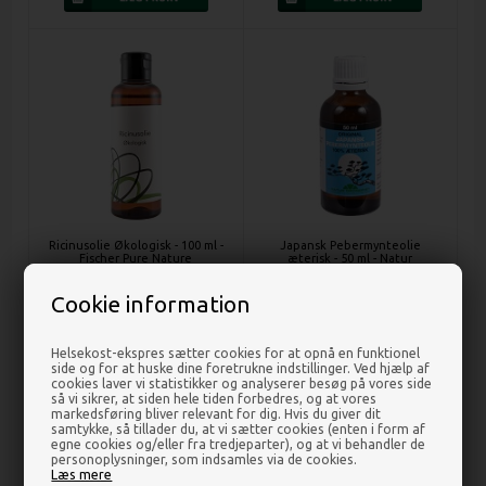
Ricinusolie Økologisk - 100 ml -
Japansk Pebermynteolie
Fischer Pure Nature
æterisk - 50 ml - Natur
Drogeriet
Cookie information
DKK 43,00
DKK 103,00
Helsekost-ekspres sætter cookies for at opnå en funktionel
side og for at huske dine foretrukne indstillinger. Ved hjælp af
cookies laver vi statistikker og analyserer besøg på vores side
så vi sikrer, at siden hele tiden forbedres, og at vores
markedsføring bliver relevant for dig. Hvis du giver dit
samtykke, så tillader du, at vi sætter cookies (enten i form af
egne cookies og/eller fra tredjeparter), og at vi behandler de
personoplysninger, som indsamles via de cookies.
Læs mere