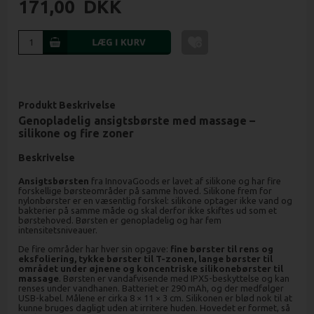
171,00
DKK
Produkt Beskrivelse
Genopladelig ansigtsbørste med massage –
silikone og fire zoner
Beskrivelse
Ansigtsbørsten
fra InnovaGoods er lavet af silikone og har fire
forskellige børsteområder på samme hoved. Silikone frem for
nylonbørster er en væsentlig forskel: silikone optager ikke vand og
bakterier på samme måde og skal derfor ikke skiftes ud som et
børstehoved. Børsten er genopladelig og har fem
intensitetsniveauer.
De fire områder har hver sin opgave:
fine børster til rens og
eksfoliering, tykke børster til T-zonen, lange børster til
området under øjnene og koncentriske silikonebørster til
massage
. Børsten er vandafvisende med IPX5-beskyttelse og kan
renses under vandhanen. Batteriet er 290 mAh, og der medfølger
USB-kabel. Målene er cirka 8 × 11 × 3 cm. Silikonen er blød nok til at
kunne bruges dagligt uden at irritere huden. Hovedet er formet, så