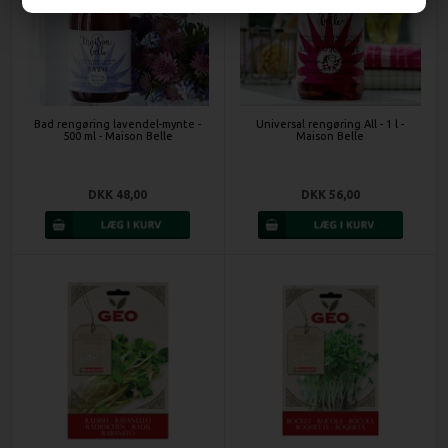
Bad rengøring lavendel-mynte -
Universal rengøring All - 1 l -
500 ml - Maison Belle
Maison Belle
DKK 48,00
DKK 56,00