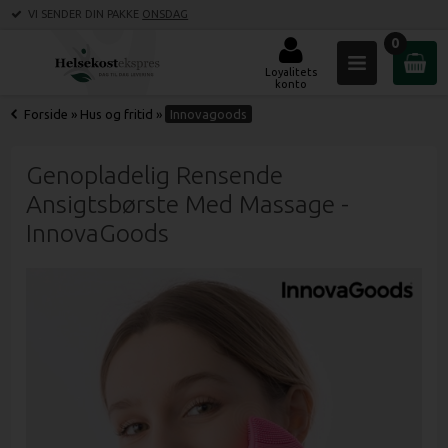
VI SENDER DIN PAKKE
ONSDAG
0
Loyalitets
konto
Forside
»
Hus og fritid
»
Innovagoods
Genopladelig Rensende
Ansigtsbørste Med Massage -
InnovaGoods