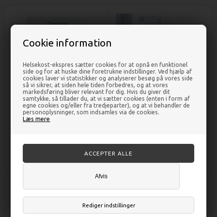
Cookie information
Helsekost-ekspres sætter cookies for at opnå en funktionel
side og for at huske dine foretrukne indstillinger. Ved hjælp af
cookies laver vi statistikker og analyserer besøg på vores side
så vi sikrer, at siden hele tiden forbedres, og at vores
markedsføring bliver relevant for dig. Hvis du giver dit
samtykke, så tillader du, at vi sætter cookies (enten i form af
egne cookies og/eller fra tredjeparter), og at vi behandler de
Ris galetter med havsalt - 100
Limescale afkalkningmiddel
personoplysninger, som indsamles via de cookies.
gram - Clearspring
lavendel-mynte - 500 ml - Maison
Læs mere
Belle
DKK 14,00
DKK 51,00
Afvis
Rediger indstillinger