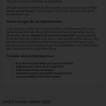
det kan nå både næsefløje og kæbelinje.
Det gør produktet ideelt til aftenrutinen, hvor du har brug for
fire
zoner på ét hoved
. Forestil dig en rens, hvor du ikke skal skifte
hoved undervejs.
Sådan bruger du ansigtsbørsten
Fugt ansigtet, påfør rens og før børsten i cirkelbevægelser med
det ønskede område. Brug den sammen med rensesæbe, creme,
toner eller serum.
Begynd på laveste intensitet
og øg gradvist.
Brug den ikke på irriteret hud, akne i udbrud eller solskoldning. Skyl
børsten under vandhanen efter hver brug og lad den tørre. Lad
børsten tørre med hovedet opad, så vandet løber væk. Oplad den
helt, første gang du tager den i brug.
Fordele ved ansigtsbørsten
Fire børsteområder på samme hoved
Silikone der ikke skal udskiftes
Fem intensitetsniveauer
Vandafvisende med IPX5-beskyttelse
Genopladelig med USB-kabel
Andre kunder købte også