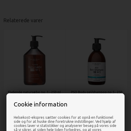
Relaterede varer
Flydende natursæbe no. 1 - 250 ml
PSO Body gel/shampoo no.5 - 250
- Juhldal
ml - Juhldal
Cookie information
DKK 89,00
DKK 89,00
Helsekost-ekspres sætter cookies for at opnå en funktionel
side og for at huske dine foretrukne indstillinger. Ved hjælp af
cookies laver vi statistikker og analyserer besøg på vores side
så vi sikrer, at siden hele tiden forbedres, og at vores