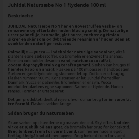
Juhldal Natursæbe No 1 flydende 100 ml
Beskrivelse
JUHLDAL Natursæbe No 1 har en uovertruffen vaske- og
renseevne og efterlader huden blød og smidig.
De naturlige
urter palmelilje, bromelin, glat burre, enebær og timian
sikrer en skånsom og dybtgående rensning af huden uden at
svække den naturlige resistens.
Palmelilje — yucca — indeholder naturlige saponiner
, altså
plantens egne sæbestoffer, og bromelin er enzymet fra ananas.
Formlen indeholder desuden
vand, natriumcocosulfat,
cocamidopropylbetain og tarafrøgummi
. Sæben kan bruges til
hænder, krop og ansigt
. Flasken på 100 ml passer i håndbagagen.
Sæben er tyndtflydende og skummer let op. Duften er urteagtig.
Flasken rummer 100 ml. Konsistensen er let. Juhldal fremstiller i
Danmark. Yucca er palmelilje. Bromelinen er enzym. Yucca
indeholder plantens egne saponiner. Sæben er flydende. Huden
renses. Formlen er urtebaseret.
Det gør produktet ideelt til rejsen, hvor du har brug for
én sæbe til
tre formål
. Flasken rækker længe.
Sådan bruger du natursæben
Skum sæben op i hænderne og massér den ind. Skyl efter.
Lad den
virke et øjeblik på ansigtet
, da bromelin har brug for kontakttid.
Brug lunkent frem for varmt vand
, som fjerner hudens eget
fedtlag. Undgå kontakt med øjnene. Brug lunkent frem for varmt