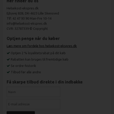
Her finder du os
Helsekost-ekspres.dk
Ejbyvej 82B, DK-4623 Lille Skensved
Tlf: 42 47 93 90 Man-Fre 10-14
info@helsekost-ekspres.dk
CVR: 32787339 © Copyright
Optjen penge når du køber
Læs mere om fordele hos helsekost-ekspres.dk
Optjen 2 % loyalitetsrabat på dit køb
Rabatten kan bruges til fremtidige køb
Se ordre-historik
Tilbud før alle andre
Få skarpe tilbud direkte i din indbakke