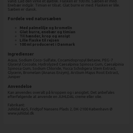
vand. Lad den virke et øjeblik. Flasken er 100 ml. Sæben er mild.
Enebær indgår. Timian er tilsat. Glat burre er med. Flasken er lille.
Sæben er dansk.
Fordele ved natursæben
Med palmelilje og bromelin
Glat burre, enebær og timian
Til hænder, krop og ansigt
Lille flaske til rejsen
100 ml produceret i Danmark
Ingredienser
Aqua, Sodium Coco-Sulfate, Cocamidopropyl Betaine, PEG-7
Glyceryl Cocoate, Hydrolyzed Caesalpinia Spinosa Gum, Caesalpinia
Spinosa Gum, Sodium Chloride, Yucca Schidigera Stem Extract,
Glycerin, Bromelain (Ananas Enzym), Arctium Majus Root Extract,
Juniper
Anvendelse
Kan anvendes overalt på kroppen og i ansigtet. Det anbefales
efterfølgende at anvende en JUHLDAL creme eller olie.
Fabrikant:
Juhldal ApS, Fridtjof Nansens Plads 2, DK-2100 København Ø
www.juhldal.dk