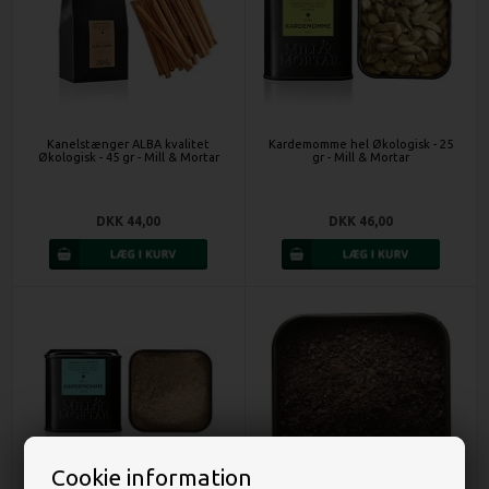
Kanelstænger ALBA kvalitet
Kardemomme hel Økologisk - 25
Økologisk - 45 gr - Mill & Mortar
gr - Mill & Mortar
DKK 44,00
DKK 46,00
Cookie information