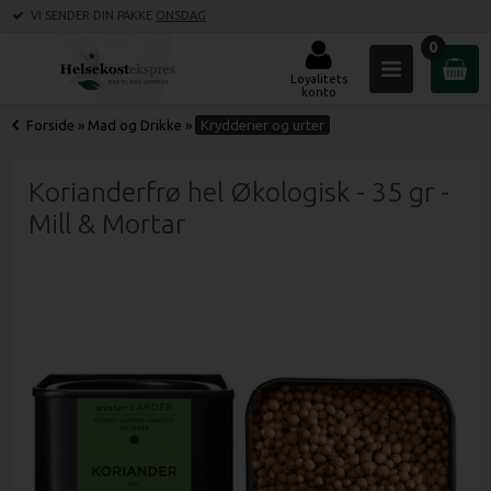
VI SENDER DIN PAKKE
ONSDAG
0
Loyalitets
konto
Forside
»
Mad og Drikke
»
Krydderier og urter
Korianderfrø hel Økologisk - 35 gr -
Mill & Mortar