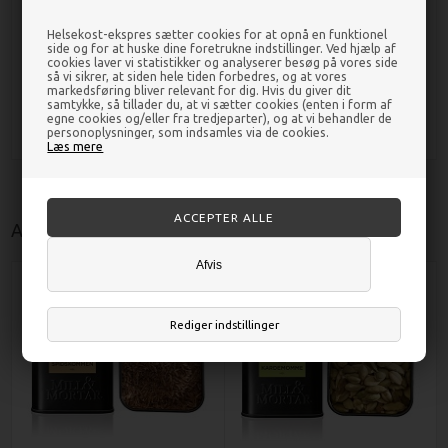
Kardemomme stødt Økologisk - 30
Lakridspulver Økologisk - 45 gr -
Helsekost-ekspres sætter cookies for at opnå en funktionel
gr - Mill & Mortar
Mill & Mortar
side og for at huske dine foretrukne indstillinger. Ved hjælp af
cookies laver vi statistikker og analyserer besøg på vores side
så vi sikrer, at siden hele tiden forbedres, og at vores
markedsføring bliver relevant for dig. Hvis du giver dit
DKK 45,00
DKK 44,00
samtykke, så tillader du, at vi sætter cookies (enten i form af
egne cookies og/eller fra tredjeparter), og at vi behandler de
personoplysninger, som indsamles via de cookies.
Læs mere
Andre kunder købte også
Afvis
Rediger indstillinger