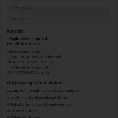
FAVORITLISTE
MIN KONTO
Kontakt
info@helsekost-ekspres.dk
Her finder du os
Helsekost-ekspres.dk
Ejbyvej 82B, DK-4623 Lille Skensved
Tlf: 42 47 93 90 Man-Fre 10-14
info@helsekost-ekspres.dk
CVR: 32787339 © Copyright
Optjen penge når du køber
Læs mere om fordele hos helsekost-ekspres.dk
Optjen 2 % loyalitetsrabat på dit køb
Rabatten kan bruges til fremtidige køb
Se ordre-historik
Tilbud før alle andre